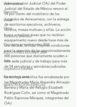
Administración Judicial OAJ del Poder 
Internacional
Judicial del Estado de México renovó el 
Deportes
54 por ciento del mobiliario de los 
Juzgados de Amecameca, con la entrega 
Salud
de escritorios ejecutivos, archiveros, 
Clima
libreros, mesas multiuso y sillas. La acción 
busca actualizar áreas que no recibían 
Turismo y diversión
equipamiento nuevo desde hace más de 
Elecciones presidenciales 2024
una década, brindar mejores condiciones 
para la atención de las aproximadamente 
ELECCIONES EDOMEX 2024
600 personas que diariamente acuden a 
Arte
esta sede judicial y de trabajo para más 
de 54 servidoras y servidores judiciales.
Legislatura EdoMéx
Medio Ambiente
La entrega simbólica fue encabezada por 
las Magistradas María Alejandra Almazán 
INVESTIGACIÓN ESPECIAL
Barrera y María del Refugio Elizabeth 
Rodríguez Colín, así como el Magistrado 
Pablo Espinosa Márquez, integrantes del 
OAJ.