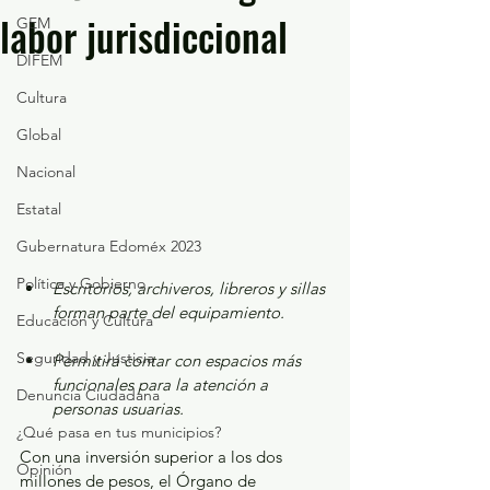
labor jurisdiccional
GEM
DIFEM
Cultura
Global
Nacional
Estatal
Gubernatura Edoméx 2023
Política y Gobierno
Escritorios, archiveros, libreros y sillas 
forman parte del equipamiento.
Educación y Cultura
Seguridad y Justicia
Permitirá contar con espacios más 
funcionales para la atención a 
Denuncia Ciudadana
personas usuarias.
¿Qué pasa en tus municipios?
Con una inversión superior a los dos 
Opinión
millones de pesos, el Órgano de 