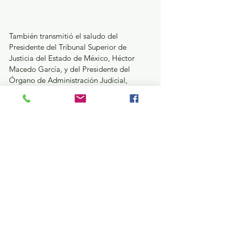
También transmitió el saludo del 
Presidente del Tribunal Superior de 
Justicia del Estado de México, Héctor 
Macedo García, y del Presidente del 
Órgano de Administración Judicial, 
Fernando Díaz Juárez, al tiempo que 
reconoció la labor que diariamente 
realiza el personal adscrito a los juzgados 
de la región.
La entrega efectuada en Amecameca 
forma parte de una serie de acciones 
emprendidas por el Poder Judicial 
mexiquense para renovar infraestructura y 
equipamiento en distintas sedes. Como 
parte de esta estrategia, próximamente se 
realizarán actos similares en espacios 
judiciales de Nezahualcóyotl y 