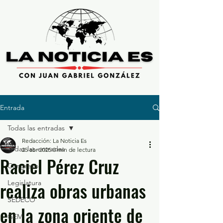
Entrada
Todas las entradas
Redacción: La Noticia Es
Todas las entradas
25 abr 2025
0 min de lectura
Raciel Pérez Cruz
Congreso
realiza obras urbanas
Legislatura
SEDECO
en la zona oriente de
GEM