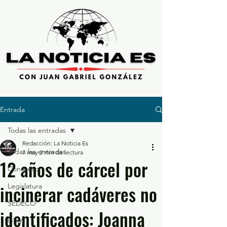
Entrada
Todas las entradas
Redacción: La Noticia Es
Todas las entradas
7 may
2 min de lectura
12 años de cárcel por
Congreso
incinerar cadáveres no
Legislatura
SEDECO
identificados: Joanna
GEM