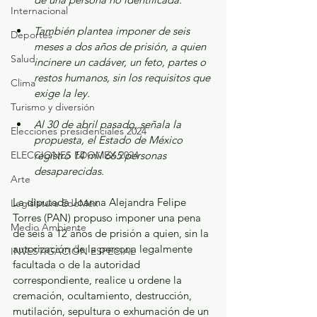
Internacional
También plantea imponer de seis 
Deportes
meses a dos años de prisión, a quien 
Salud
incinere un cadáver, un feto, partes o 
restos humanos, sin los requisitos que 
Clima
exige la ley.
Turismo y diversión
Al 30 de abril pasado, señala la 
Elecciones presidenciales 2024
propuesta, el Estado de México 
ELECCIONES EDOMEX 2024
registró 14 mil 665 personas 
desaparecidas.
Arte
La diputada Joanna Alejandra Felipe 
Legislatura EdoMéx
Torres (PAN) propuso imponer una pena 
Medio Ambiente
de seis a 12 años de prisión a quien, sin la 
autorización de la persona legalmente 
INVESTIGACIÓN ESPECIAL
facultada o de la autoridad 
correspondiente, realice u ordene la 
cremación, ocultamiento, destrucción, 
mutilación, sepultura o exhumación de un 