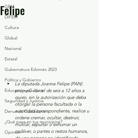
Felipe
GEM
DIFEM
Cultura
Global
Nacional
Estatal
Gubernatura Edoméx 2023
Política y Gobierno
La diputada Joanna Felipe (PAN) 
Educación y Cultura
propuso cárcel de seis a 12 años a 
quien, sin la autorización que deba 
Seguridad y Justicia
otorgar la persona facultada o la 
autoridad correspondiente, realice u 
Denuncia Ciudadana
ordene cremar, ocultar, destruir, 
¿Qué pasa en tus municipios?
mutilar, sepultar o exhumar un 
cadáver, o partes o restos humanos, 
Opinión
de una persona no identificada.