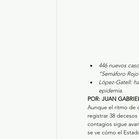
446 nuevos caso
“Semáforo Rojo
López-Gatell: ha
epidemia.
POR: JUAN GABRI
Aunque el ritmo de c
registrar 38 decesos
contagios sigue avan
se ve cómo el Estad