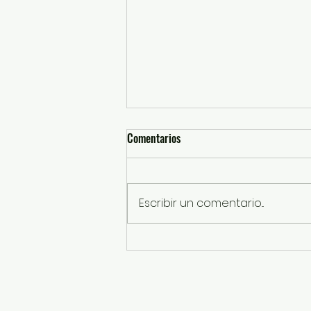
Comentarios
Escribir un comentario...
EdoMéx, sede del 5° Foro
Internacional Agroalimentario