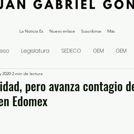
La Noticia Es
Nuevo enlace
Suscribirse
Más
eso
Legislatura
SEDECO
GEM
GEM
y 2020
statal
2 min de lectura
Gubernatura Edoméx 2023
Política y
lidad, pero avanza contagio d
en Edomex
eguridad y Justicia
Denuncia Ciudadana
ios?
Opinión
Internacional
Deportes