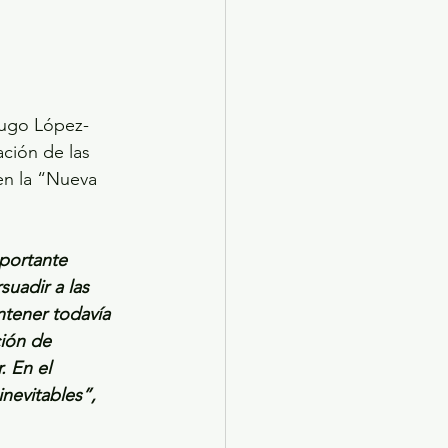
Hugo López-
ción de las 
en la “Nueva 
mportante 
uadir a las 
ntener todavía 
ción de 
. En el 
nevitables”, 