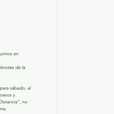
guimos en 
brotes de la 
para sábado, al 
cesos y 
istancia”, no 
mia.