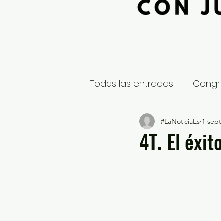
Todas las entradas
Congr
Global
Nacional
#LaNoticiaEs
1 sept
E
4T. El éxi
Educación y Cultura
S
¿Qué pasa en tus municip