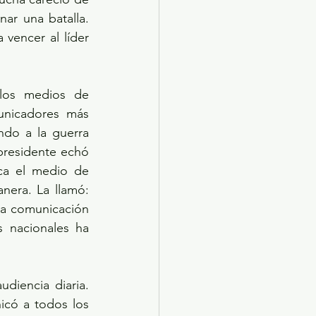
ar una batalla. 
vencer al líder 
los medios de 
unicadores más 
do a la guerra 
presidente echó 
ca el medio de 
comunicación más exitoso en México y en el orden internacional: la mañanera. La llamó: 
la comunicación 
 nacionales ha 
iencia diaria. 
có a todos los 