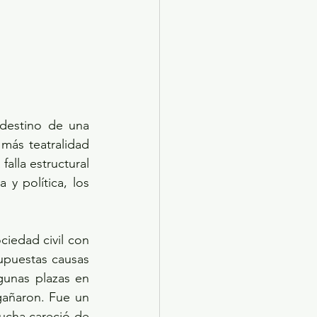
destino de una 
más teatralidad 
alla estructural 
y política, los 
iedad civil con 
upuestas causas 
unas plazas en 
añaron. Fue un 
ucha careció de 