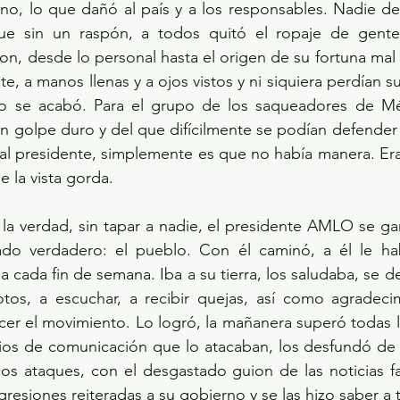
no, lo que dañó al país y a los responsables. Nadie de 
fue sin un raspón, a todos quitó el ropaje de gente
on, desde lo personal hasta el origen de su fortuna mal h
 a manos llenas y a ojos vistos y ni siquiera perdían su 
 se acabó. Para el grupo de los saqueadores de Méxi
un golpe duro y del que difícilmente se podían defender
l presidente, simplemente es que no había manera. Era 
e la vista gorda.
la verdad, sin tapar a nadie, el presidente AMLO se ganó
ado verdadero: el pueblo. Con él caminó, a él le hab
a cada fin de semana. Iba a su tierra, los saludaba, se de
tos, a escuchar, a recibir quejas, así como agradecim
cer el movimiento. Lo logró, la mañanera superó todas la
dios de comunicación que lo atacaban, los desfundó de 
s ataques, con el desgastado guion de las noticias fal
gresiones reiteradas a su gobierno y se las hizo saber a 