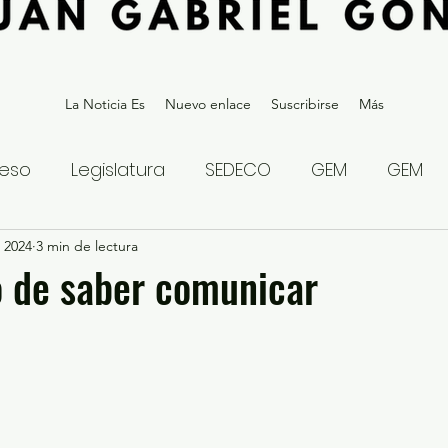
La Noticia Es
Nuevo enlace
Suscribirse
Más
eso
Legislatura
SEDECO
GEM
GEM
 2024
statal
3 min de lectura
Gubernatura Edoméx 2023
Política y
to de saber comunicar
eguridad y Justicia
Denuncia Ciudadana
ios?
Opinión
Internacional
Deportes