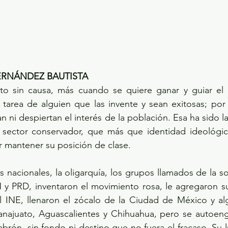
RNÁNDEZ BAUTISTA
o sin causa, más cuando se quiere ganar y guiar el 
tarea de alguien que las invente y sean exitosas; por 
n ni despiertan el interés de la población. Esa ha sido la f
 sector conservador, que más que identidad ideológica 
 mantener su posición de clase.
 nacionales, la oligarquía, los grupos llamados de la soc
N y PRD, inventaron el movimiento rosa, le agregaron s
 INE, llenaron el zócalo de la Ciudad de México y alg
ajuato, Aguascalientes y Chihuahua, pero se autoeng
rón, sin fondo ni destino que no fuera el fracaso. Su l