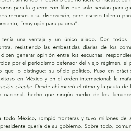
raron para la guerra con filas que solo servían para gan
s recursos a su disposición, pero escaso talento para 
vimiento, “muy ojón para paloma”.
o tenía una ventaja y un único aliado. Con todos 
ntra, resistiendo las embestidas diarias de los com
 dicen generar opinión entre los escuchas, respondien
rcida por el periodismo defensor del viejo régimen, el 
que lo distingue: su oficio político. Puso en prácti
ación circular
. Desde ahí marcó el ritmo y la pauta de 
io nacional, hecho que ningún medio de los llamados
 todo México, rompió fronteras y tuvo millones de aud
presidente quería de su gobierno. Sobre todo, comuni