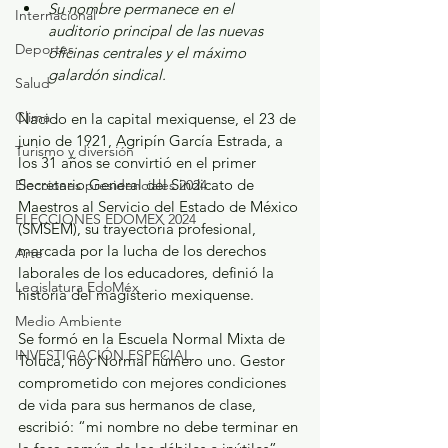
Su nombre permanece en el 
Internacional
auditorio principal de las nuevas 
Deportes
oficinas centrales y el máximo 
galardón sindical.
Salud
Clima
Nacido en la capital mexiquense, el 23 de 
junio de 1921, Agripín García Estrada, a 
Turismo y diversión
los 31 años se convirtió en el primer 
Secretario General del Sindicato de 
Elecciones presidenciales 2024
Maestros al Servicio del Estado de México 
ELECCIONES EDOMEX 2024
(SMSEM), su trayectoria profesional, 
marcada por la lucha de los derechos 
Arte
laborales de los educadores, definió la 
Legislatura EdoMéx
historia del magisterio mexiquense.
Medio Ambiente
Se formó en la Escuela Normal Mixta de 
INVESTIGACIÓN ESPECIAL
Toluca, hoy Normal número uno. Gestor 
comprometido con mejores condiciones 
de vida para sus hermanos de clase, 
escribió: “mi nombre no debe terminar en 