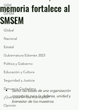
memoria fortalece al
GEM
DIFEM
SMSEM
Cultura
Global
Nacional
Estatal
Gubernatura Edoméx 2023
Política y Gobierno
Educación y Cultura
Seguridad y Justicia
Denuncia Ciudadana
Sentó las bases de una organización 
concebida para la defensa, unidad y 
¿Qué pasa en tus municipios?
bienestar de los maestros.
Opinión