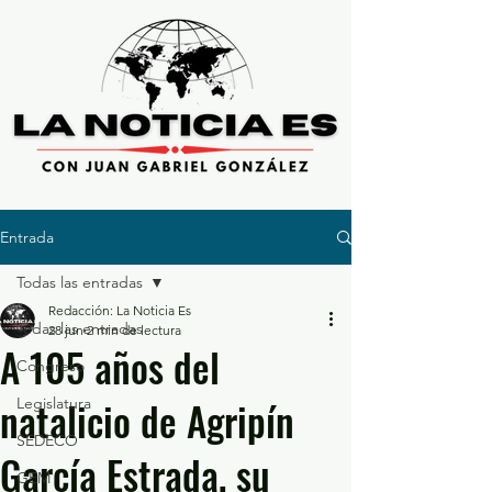
Entrada
Todas las entradas
Redacción: La Noticia Es
Todas las entradas
28 jun
2 min de lectura
A 105 años del
Congreso
natalicio de Agripín
Legislatura
SEDECO
García Estrada, su
GEM