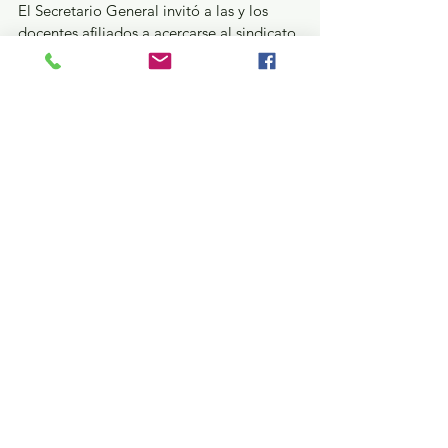
El Secretario General invitó a las y los 
docentes afiliados a acercarse al sindicato 
para conocer los programas y 
prestaciones disponibles, al señalar que el 
fortalecimiento del patrimonio familiar 
continúa siendo una de las prioridades de 
la actual dirigencia sindical.
Estatal
Ver todo
Entradas recientes