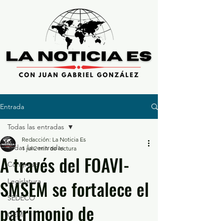
Entrada
Todas las entradas
Redacción: La Noticia Es
Todas las entradas
1 jul
2 min de lectura
A través del FOAVI-
Congreso
SMSEM se fortalece el
Legislatura
SEDECO
patrimonio de
GEM