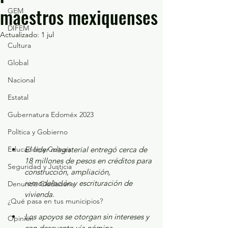
maestros mexiquenses
GEM
DIFEM
Actualizado:
1 jul
Cultura
Global
Nacional
Estatal
Gubernatura Edoméx 2023
Política y Gobierno
El líder magisterial entregó cerca de 
Educación y Cultura
18 millones de pesos en créditos para 
Seguridad y Justicia
construcción, ampliación, 
remodelación y escrituración de 
Denuncia Ciudadana
vivienda.
¿Qué pasa en tus municipios?
Los apoyos se otorgan sin intereses y 
Opinión
con descuento vía nómina.