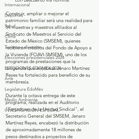
Internacional
Construir, ampliar o mejorar el 
Deportes
patrimonio familiar será una realidad para 
Salud
54 maestras y maestros afiliados al 
Sindicato de Maestros al Servicio del 
Clima
Estado de México (SMSEM), quienes 
Turismo y diversión
recibieron créditos del Fondo de Apoyo a 
la Vivienda (FOAVI-SMSEM), uno de los 
Elecciones presidenciales 2024
programas de prestaciones que la 
dirigencia que encabeza Jenaro Martínez 
ELECCIONES EDOMEX 2024
Reyes ha fortalecido para beneficio de su 
Arte
membresía.
Legislatura EdoMéx
Durante la octava entrega de este 
Medio Ambiente
programa, realizada en el Auditorio 
"Forjadores de la Unidad Sindical", el 
INVESTIGACIÓN ESPECIAL
Secretario General del SMSEM, Jenaro 
Martínez Reyes, encabezó la distribución 
de aproximadamente 18 millones de 
pesos destinados a proyectos de 