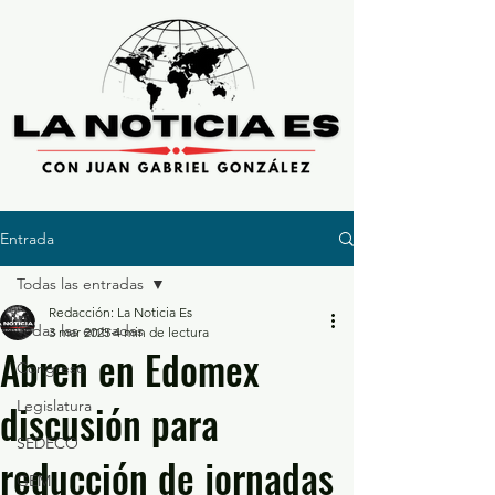
Entrada
Todas las entradas
Redacción: La Noticia Es
Todas las entradas
3 mar 2025
4 min de lectura
Abren en Edomex
Congreso
discusión para
Legislatura
SEDECO
reducción de jornadas
GEM