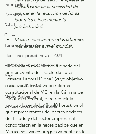
Internacional
concordaron en la necesidad de 
avanzar en la reducción de horas 
Deportes
laborales e incrementar la 
Salud
productividad. 
Clima
México tiene las jornadas laborales 
Turismo y diversión
más extensas a nivel mundial.  
Elecciones presidenciales 2024
El Congreso mexiquense fue sede del 
ELECCIONES EDOMEX 2024
primer evento del “Ciclo de Foros: 
Arte
Jornada Laboral Digna” (cuyo objetivo 
socializar la iniciativa de reforma 
Legislatura EdoMéx
constitucional de MC, en la Cámara de 
Medio Ambiente
Diputados Federal, para reducir la 
jornada laboral de 48 a 40 horas), en el 
INVESTIGACIÓN ESPECIAL
que representantes de los tres poderes 
del Estado y del sector empresarial 
concordaron en la necesidad de que en 
México se avance progresivamente en la 