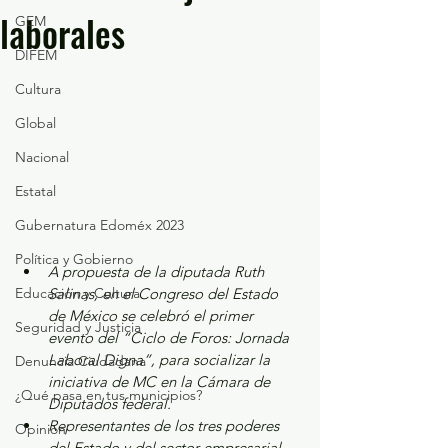
laborales
GEM
DIFEM
Cultura
Global
Nacional
Estatal
Gubernatura Edoméx 2023
Política y Gobierno
A propuesta de la diputada Ruth 
Salinas, en el Congreso del Estado 
Educación y Cultura
de México se celebró el primer 
Seguridad y Justicia
evento del “Ciclo de Foros: Jornada 
Laboral Digna”, para socializar la 
Denuncia Ciudadana
iniciativa de MC en la Cámara de 
¿Qué pasa en tus municipios?
Diputados federal.  
Representantes de los tres poderes 
Opinión
del Estado y del sector empresarial 