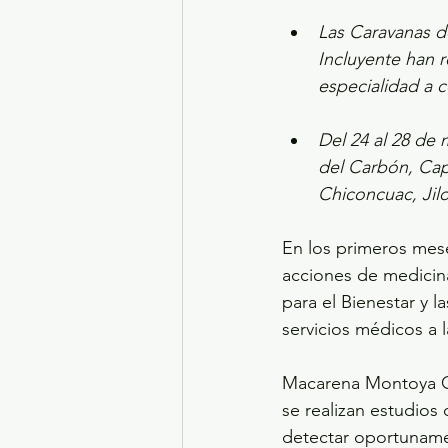
Las Caravanas de
Incluyente han r
especialidad a 
Del 24 al 28 de 
del Carbón, Cap
Chiconcuac, Jilo
En los primeros mese
acciones de medicina
para el Bienestar y l
servicios médicos a 
Macarena Montoya Ol
se realizan estudios 
detectar oportuname