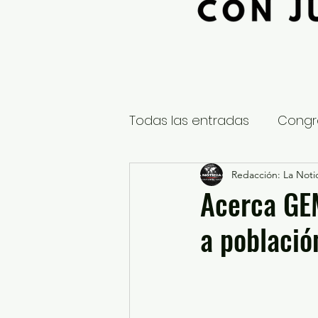
Todas las entradas
Congr
Global
Nacional
Redacción: La Notic
E
Acerca GEM
a població
Educación y Cultura
S
¿Qué pasa en tus municip