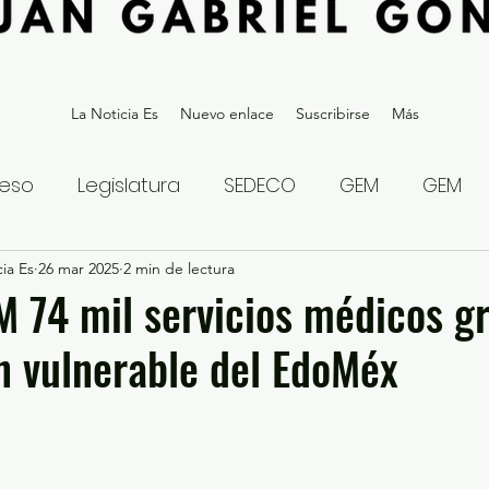
La Noticia Es
Nuevo enlace
Suscribirse
Más
eso
Legislatura
SEDECO
GEM
GEM
ia Es
statal
26 mar 2025
Gubernatura Edoméx 2023
2 min de lectura
Política y
 74 mil servicios médicos gr
n vulnerable del EdoMéx
eguridad y Justicia
Denuncia Ciudadana
ios?
Opinión
Internacional
Deportes