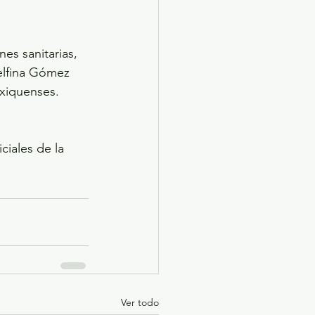
es sanitarias, 
elfina Gómez 
exiquenses.
iales de la 
Ver todo