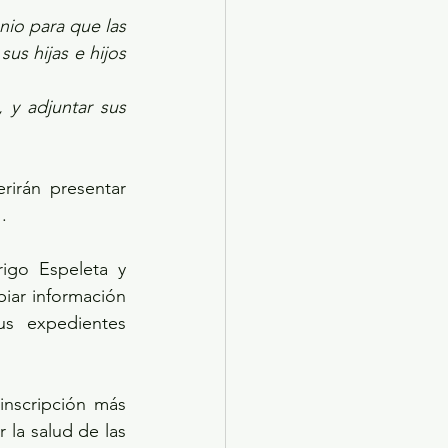
io para que las 
us hijas e hijos 
 y adjuntar sus 
irán presentar 
.
go Espeleta y 
iar información 
s expedientes 
nscripción más 
 la salud de las 