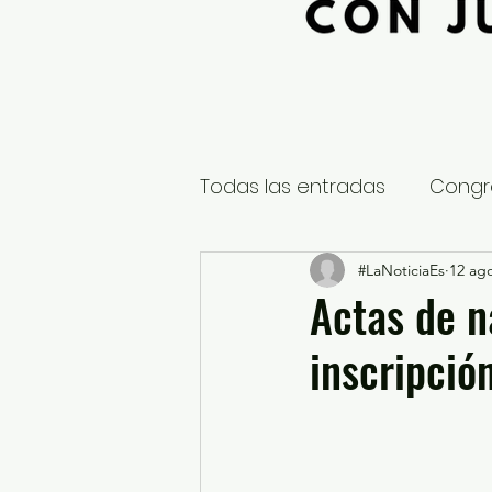
Todas las entradas
Congr
Global
Nacional
#LaNoticiaEs
12 ag
E
Actas de n
inscripció
Educación y Cultura
S
¿Qué pasa en tus municip