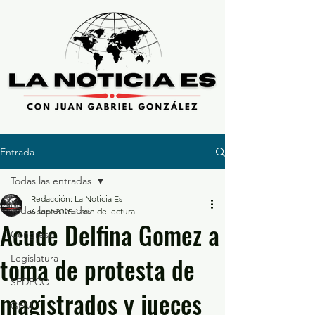
Entrada
Todas las entradas
Redacción: La Noticia Es
Todas las entradas
6 sept 2025
1 min de lectura
Acude Delfina Gomez a
Congreso
toma de protesta de
Legislatura
SEDECO
magistrados y jueces
GEM