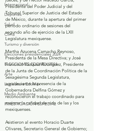
Internacional
Presidente del Poder Judicial y del 
Tribunal Superior de Justicia del Estado 
Deportes
de México, durante la apertura del primer 
Salud
periodo ordinario de sesiones del 
segundo año de ejercicio de la LXII 
Clima
Legislatura mexiquense.
Turismo y diversión
Martha Azucena Camacho Reynoso, 
Elecciones presidenciales 2024
Presidenta de la Mesa Directiva; y José 
ELECCIONES EDOMEX 2024
Francisco Vázquez Rodríguez, Presidente 
de la Junta de Coordinación Política de la 
Arte
Sexagésima Segunda Legislatura, 
agradecieron la presencia de la 
Legislatura EdoMéx
Gobernadora Delfina Gómez y 
Medio Ambiente
reconocieron el trabajo coordinado para 
mejorar la calidad de vida de las y los 
INVESTIGACIÓN ESPECIAL
mexiquenses.
Asistieron al evento Horacio Duarte 
Olivares, Secretario General de Gobierno; 