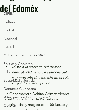
del Edoméx
GEM
DIFEM
Cultura
Global
Nacional
Estatal
Gubernatura Edoméx 2023
Política y Gobierno
Asiste a la apertura del primer 
Educación y Cultura
periodo ordinario de sesiones del 
segundo año de ejercicio de la LXII 
Seguridad y Justicia
Legislatura mexiquense.
Denuncia Ciudadana
La Gobernadora Delfina Gómez Álvarez 
¿Qué pasa en tus municipios?
atestiguó la Toma de Protesta de 35 
magistradas y magistrados, 55 juezas y 
Opinión
jueces, y de Héctor Macedo García, 