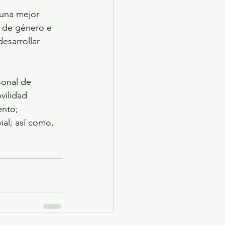
 una mejor 
s de género e 
esarrollar 
sonal de 
vilidad 
ento; 
al; así como, 