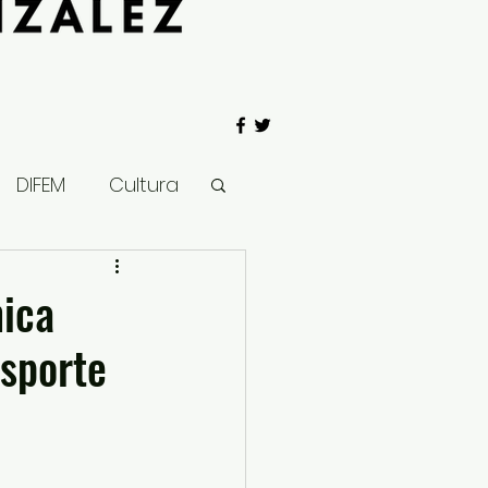
DIFEM
Cultura
 Gobierno
nica
nsporte
Salud
Clima