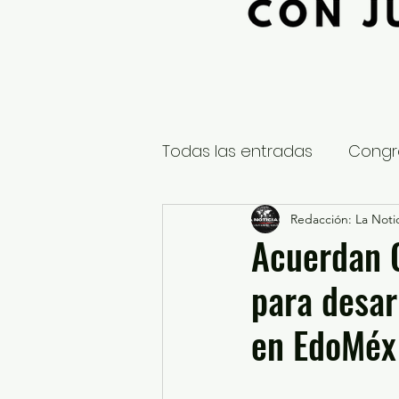
Todas las entradas
Congr
Global
Nacional
Redacción: La Notic
E
Acuerdan G
para desar
Educación y Cultura
S
en EdoMéx
¿Qué pasa en tus municip