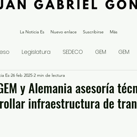
La Noticia Es
Nuevo enlace
Suscribirse
Más
eso
Legislatura
SEDECO
GEM
GEM
ia Es
statal
26 feb 2025
Gubernatura Edoméx 2023
2 min de lectura
Política y
EM y Alemania asesoría téc
rollar infraestructura de tra
eguridad y Justicia
Denuncia Ciudadana
ios?
Opinión
Internacional
Deportes