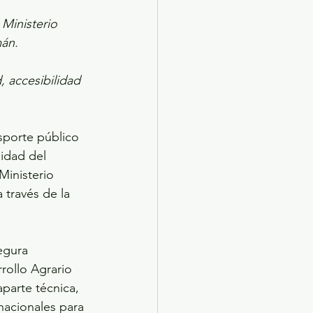
Ministerio 
mán.
 accesibilidad 
sporte público 
idad del 
inisterio 
través de la 
egura 
rollo Agrario 
aparte técnica, 
nacionales para 