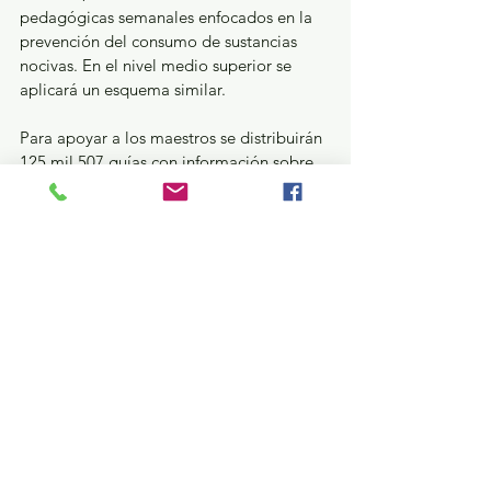
pedagógicas semanales enfocados en la 
prevención del consumo de sustancias 
nocivas. En el nivel medio superior se 
aplicará un esquema similar.
Para apoyar a los maestros se distribuirán 
125 mil 507 guías con información sobre 
diversas drogas y sus efectos en la salud. 
Asimismo, se entregarán 470 mil 
ejemplares dirigidos a madres y padres 
de familia, diseñados para ayudarles a 
identificar señales de consumo y fomentar 
el diálogo en el hogar.
GEM