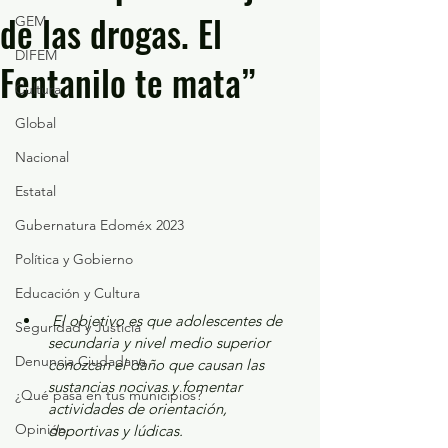
de las drogas. El
GEM
DIFEM
Fentanilo te mata”
Cultura
Global
Nacional
Estatal
Gubernatura Edoméx 2023
Política y Gobierno
Educación y Cultura
 El objetivo es que adolescentes de 
Seguridad y Justicia
secundaria y nivel medio superior 
Denuncia Ciudadana
conozcan el daño que causan las 
sustancias nocivas y fomentar 
¿Qué pasa en tus municipios?
actividades de orientación, 
Opinión
deportivas y lúdicas.