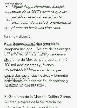
Internacional
Miguel Ángel Hernández Espejel, 
titular de la SECTI destaca que las 
Deportes
escuelas deben ser espacios de 
Salud
promoción de la salud, orientando al 
alumnado hacia una vida sana.
Clima
Turismo y diversión
En el Estado de México arrancó la 
Elecciones presidenciales 2024
campaña nacional “Aléjate de las drogas. 
ELECCIONES EDOMEX 2024
El Fentanilo te mata” que promueve el 
Gobierno de México, para que un millón 
Arte
400 mil adolescentes y jóvenes 
Legislatura EdoMéx
mexiquenses conozcan el daño que 
causan las sustancias nocivas y fomentar 
Medio Ambiente
actividades de orientación, deportivas y 
INVESTIGACIÓN ESPECIAL
lúdicas.  
El Gobierno de la Maestra Delfina Gómez 
Álvarez, a través de la Secretaría de 
Educación, Ciencia, Tecnología e 