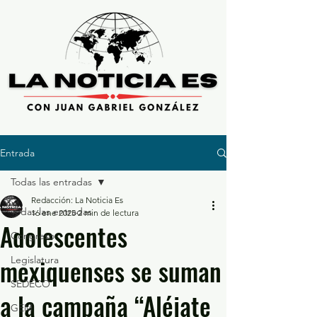
Entrada
Todas las entradas
Redacción: La Noticia Es
Todas las entradas
16 ene 2025
2 min de lectura
Adolescentes
Congreso
mexiquenses se suman
Legislatura
SEDECO
a la campaña “Aléjate
GEM