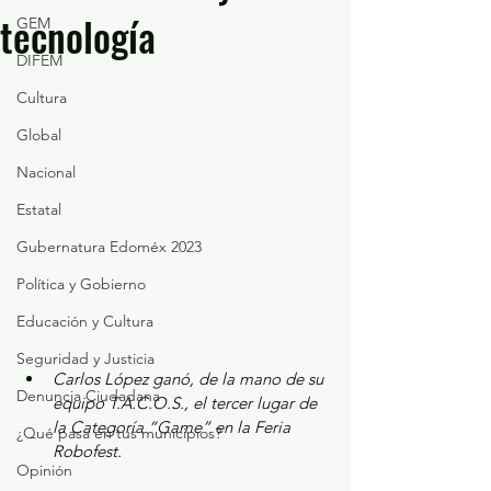
tecnología
GEM
DIFEM
Cultura
Global
Nacional
Estatal
Gubernatura Edoméx 2023
Política y Gobierno
Educación y Cultura
Seguridad y Justicia
Carlos López ganó, de la mano de su 
Denuncia Ciudadana
equipo T.A.C.O.S., el tercer lugar de 
la Categoría “Game” en la Feria 
¿Qué pasa en tus municipios?
Robofest.
Opinión