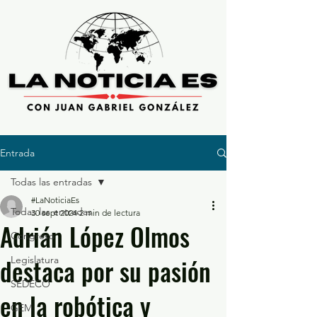
Entrada
Todas las entradas
#LaNoticiaEs
Todas las entradas
30 sept 2024
2 min de lectura
Adrián López Olmos
Congreso
destaca por su pasión
Legislatura
SEDECO
en la robótica y
GEM