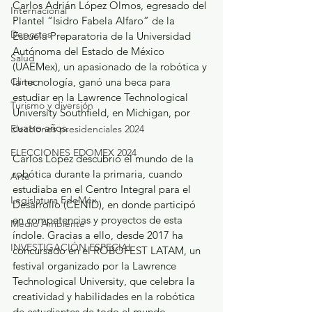
Carlos Adrián López Olmos, egresado del 
Internacional
Plantel “Isidro Fabela Alfaro” de la 
Deportes
Escuela Preparatoria de la Universidad 
Autónoma del Estado de México 
Salud
(UAEMex), un apasionado de la robótica y 
Clima
la tecnología, ganó una beca para 
estudiar en la Lawrence Technological 
Turismo y diversión
University Southfield, en Michigan, por 
cuatro años.
Elecciones presidenciales 2024
ELECCIONES EDOMEX 2024
Carlos López descubrió el mundo de la 
robótica durante la primaria, cuando 
Arte
estudiaba en el Centro Integral para el 
Legislatura EdoMéx
Desarrollo (CENID), en donde participó 
en competencias y proyectos de esta 
Medio Ambiente
índole. Gracias a ello, desde 2017 ha 
INVESTIGACIÓN ESPECIAL
concursado en el ROBOFEST LATAM, un 
festival organizado por la Lawrence 
Technological University, que celebra la 
creatividad y habilidades en la robótica 
de estudiantes de todo el mundo.