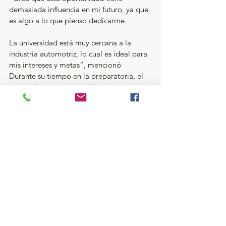
demasiada influencia en mi futuro, ya que 
es algo a lo que pienso dedicarme. 
La universidad está muy cercana a la 
industria automotriz, lo cual es ideal para 
mis intereses y metas”, mencionó
Durante su tiempo en la preparatoria, el 
egresado tuvo una experiencia grata pues 
para él formar parte de la UAEMéx fue un 
gran logro. "Ser universitario fue algo que 
me llenó de orgullo. Cuando estaba 
viendo lo del trámite de en qué prepa 
quería estar, fue mi primera opción y 
logré entrar. Estoy muy agradecido por 
todo lo que he vivido aquí," dijo. 
Educación y Cultura