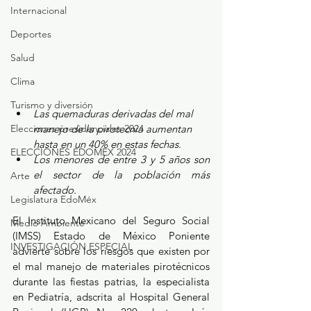
Internacional
Deportes
Salud
Clima
Turismo y diversión
Las quemaduras derivadas del mal 
manejo de la pirotecnia aumentan 
Elecciones presidenciales 2024
hasta en un 40% en estas fechas.
ELECCIONES EDOMEX 2024
Los menores de entre 3 y 5 años son 
el sector de la población más 
Arte
afectado.
Legislatura EdoMéx
El Instituto Mexicano del Seguro Social 
Medio Ambiente
(IMSS) Estado de México Poniente 
INVESTIGACIÓN ESPECIAL
advierte sobre los riesgos que existen por 
el mal manejo de materiales pirotécnicos 
durante las fiestas patrias, la especialista 
en Pediatría, adscrita al Hospital General 