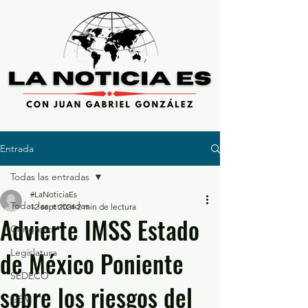
Entrada
Todas las entradas
#LaNoticiaEs
Todas las entradas
12 sept 2024
2 min de lectura
Advierte IMSS Estado
Congreso
de México Poniente
Legislatura
SEDECO
sobre los riesgos del
GEM