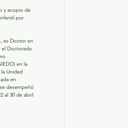
 
co y acopio de 
nfantil por 
, es Doctor en 
s el Doctorado 
mo 
SIEDO) en la 
 la Unidad 
zada en 
2, se desempeñó 
al 30 de abril 