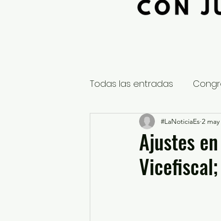
Todas las entradas
Congr
Global
Nacional
#LaNoticiaEs
2 may
E
Ajustes en
Vicefiscal
Educación y Cultura
S
¿Qué pasa en tus municip