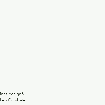
X 2024
Arte
tínez designó 
al en Combate 