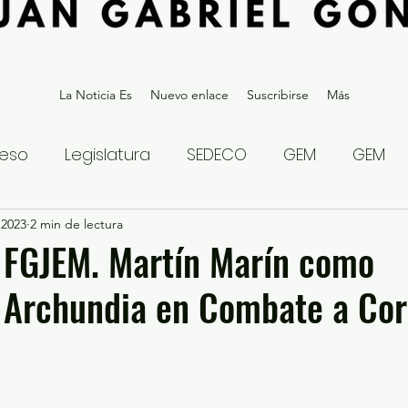
La Noticia Es
Nuevo enlace
Suscribirse
Más
eso
Legislatura
SEDECO
GEM
GEM
 2023
statal
2 min de lectura
Gubernatura Edoméx 2023
Política y
 FGJEM. Martín Marín como
; Archundia en Combate a Co
eguridad y Justicia
Denuncia Ciudadana
ios?
Opinión
Internacional
Deportes