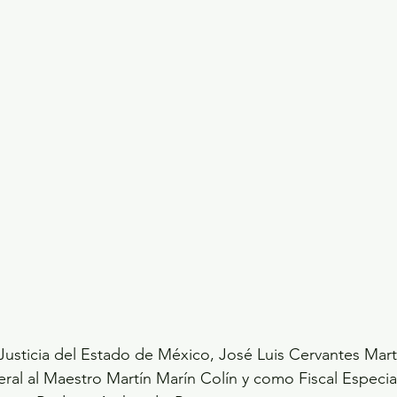
ecciones presidenciales 2024
ELECCIONES EDOME
dio Ambiente
INVESTIGACIÓN ESPECIAL
 Justicia del Estado de México, José Luis Cervantes Mar
ral al Maestro Martín Marín Colín y como Fiscal Especi