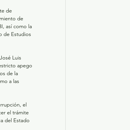
te de 
imiento de 
I, así como la 
o de Estudios 
 José Luis 
estricto apego 
os de la 
mo a las 
rupción, el 
er el trámite 
ca del Estado 