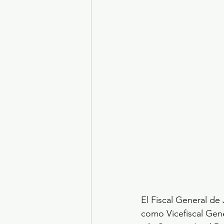
Turismo y diversión
El
Legislatura EdoMéx
Me
El Fiscal General de
como Vicefiscal Gene