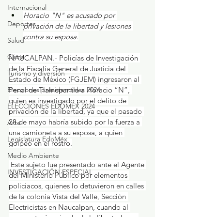
Internacional
Horacio "N" es acusado por 
Deportes
privación de la libertad y lesiones 
contra su esposa.
Salud
Clima
NAUCALPAN.- Policías de Investigación 
de la Fiscalía General de Justicia del 
Turismo y diversión
Estado de México (FGJEM) ingresaron al 
Elecciones presidenciales 2024
Penal de Tlalnepantla a Horacio “N”, 
quien es investigado por el delito de 
ELECCIONES EDOMEX 2024
privación de la libertad, ya que el pasado 
28 de mayo habría subido por la fuerza a 
Arte
una camioneta a su esposa, a quien 
Legislatura EdoMéx
golpeó en el rostro.
Medio Ambiente
 ​Este sujeto fue presentado ante el Agente 
INVESTIGACIÓN ESPECIAL
del Ministerio Público por elementos 
policiacos, quienes lo detuvieron en calles 
de la colonia Vista del Valle, Sección 
Electricistas en Naucalpan, cuando al 