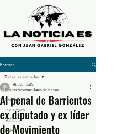
Entrada
Todas las entradas
#LaNoticiaEs
Todas las entradas
30 may 2020
2 min de lectura
Al penal de Barrientos
Congreso
ex diputado y ex líder
Legislatura
SEDECO
de Movimiento
GEM