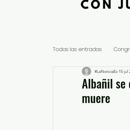
Todas las entradas
Congr
Global
Nacional
#LaNoticiaEs
15 jul
E
Albañil se 
muere
Educación y Cultura
S
¿Qué pasa en tus municip