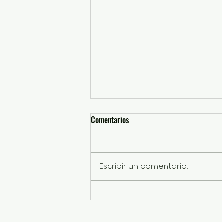
Comentarios
Escribir un comentario...
Enciende Mi Banda El Mexicano la
fiesta por los 200 años de