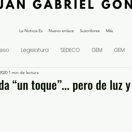
La Noticia Es
Nuevo enlace
Suscribirse
Más
eso
Legislatura
SEDECO
GEM
GEM
 2020
statal
1 min de lectura
Gubernatura Edoméx 2023
Política y
da “un toque”... pero de luz y
eguridad y Justicia
Denuncia Ciudadana
ios?
Opinión
Internacional
Deportes