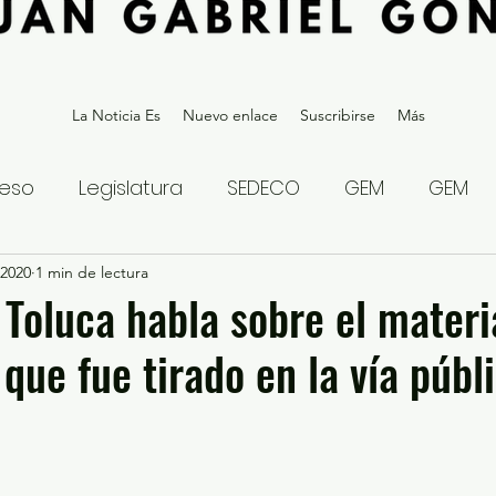
La Noticia Es
Nuevo enlace
Suscribirse
Más
eso
Legislatura
SEDECO
GEM
GEM
 2020
statal
1 min de lectura
Gubernatura Edoméx 2023
Política y
 Toluca habla sobre el materi
 que fue tirado en la vía públ
eguridad y Justicia
Denuncia Ciudadana
ios?
Opinión
Internacional
Deportes