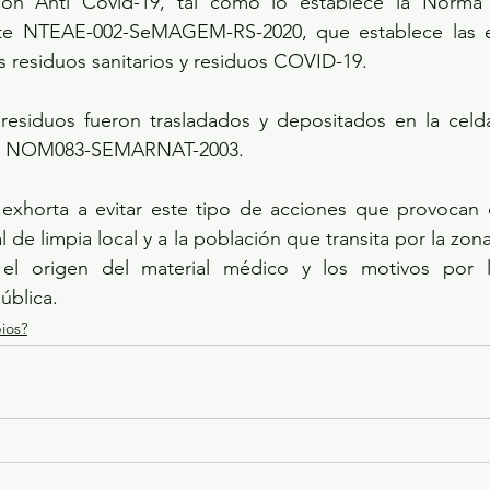
ión Anti Covid-19, tal como lo establece la Norma T
e NTEAE-002-SeMAGEM-RS-2020, que establece las esp
s residuos sanitarios y residuos COVID-19.
residuos fueron trasladados y depositados en la celda 
 la NOM083-SEMARNAT-2003.
 exhorta a evitar este tipo de acciones que provocan 
 de limpia local y a la población que transita por la zo
el origen del material médico y los motivos por l
ública.
ios?