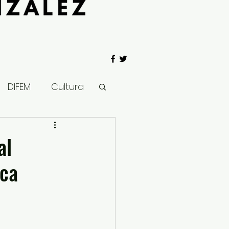
DIFEM
Cultura
 Gobierno
al
ica
Salud
Clima