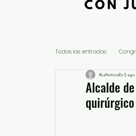
Todas las entradas
Congr
Global
Nacional
#LaNoticiaEs
5 ago
E
Alcalde de
quirúrgico
Educación y Cultura
S
¿Qué pasa en tus municip