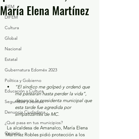
María Elena Martínez
GEM
DIFEM
Cultura
Global
Nacional
Estatal
Gubernatura Edoméx 2023
Política y Gobierno
“El síndico me golpeó y ordenó que 
Educación y Cultura
me patearan hasta perder la vida”, 
denuncia la presidenta municipal que 
Seguridad y Justicia
esta tarde fue agredida por 
Denuncia Ciudadana
simpatizantes de MC. 
¿Qué pasa en tus municipios?
 La alcaldesa de Amanalco, María Elena 
Opinión
Martínez Robles pidió protección a los 