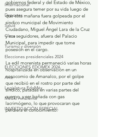
gobiernos federal y del Estado de México, 
Internacional
pues asegura temer por su vida luego de 
Deportes
que esta mañana fuera golpeada por el 
síndico municipal de Movimiento 
Salud
Ciudadano, Miguel Ángel Lara de la Cruz 
Clima
y sus seguidores, afuera del Palacio 
Municipal, para impedir que tome 
Turismo y diversión
posesión en el cargo.
Elecciones presidenciales 2024
La edil morenista permaneció varias horas 
ELECCIONES EDOMEX 2024
hospitalizada en observación en un 
nosocomio de Amanalco, por el golpe 
Arte
que recibió en el rostro por parte del 
Legislatura EdoMéx
síndico, patadas en varias partes del 
cuerpo, y ser bañada con gas 
Medio Ambiente
lacrimógeno, lo que provocaran que 
INVESTIGACIÓN ESPECIAL
perdiera el conocimiento.