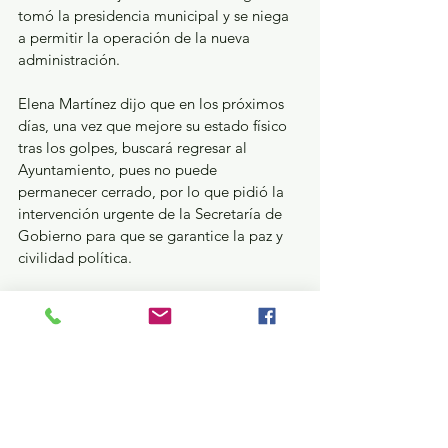
tomó la presidencia municipal y se niega 
a permitir la operación de la nueva 
administración.
Elena Martínez dijo que en los próximos 
días, una vez que mejore su estado físico 
tras los golpes, buscará regresar al 
Ayuntamiento, pues no puede 
permanecer cerrado, por lo que pidió la 
intervención urgente de la Secretaría de 
Gobierno para que se garantice la paz y 
civilidad política. 
Tras el ataque de esta mañana, el Grupo 
Parlamentario de Morena en la 61 
Legislatura local manifestó su solidaridad 
a la alcaldesa, y pidió la pronta actuación 
de la Fiscalía General para sancionar a los 
responsables, pues de no hacerlo se corre 
el riesgo de que haya una escalada de 