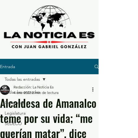
Entrada
Todas las entradas
Redacción: La Noticia Es
Todas las entradas
4 ene 2022
2 min de lectura
Alcaldesa de Amanalco
Congreso
teme por su vida; “me
Legislatura
SEDECO
querían matar”, dice
GEM