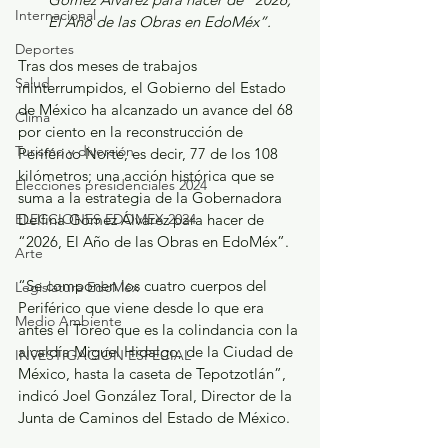
Internacional
El Año de las Obras en EdoMéx”.
Deportes
Tras dos meses de trabajos 
Salud
ininterrumpidos, el Gobierno del Estado 
de México ha alcanzado un avance del 68 
Clima
por ciento en la reconstrucción de 
Turismo y diversión
Periférico Norte, es decir, 77 de los 108 
kilómetros; una acción histórica que se 
Elecciones presidenciales 2024
suma a la estrategia de la Gobernadora 
ELECCIONES EDOMEX 2024
Delfina Gómez Álvarez para hacer de 
“2026, El Año de las Obras en EdoMéx”.
Arte
“Se componen los cuatro cuerpos del 
Legislatura EdoMéx
Periférico que viene desde lo que era 
Medio Ambiente
antes el Toreo que es la colindancia con la 
alcaldía Miguel Hidalgo, de la Ciudad de 
INVESTIGACIÓN ESPECIAL
México, hasta la caseta de Tepotzotlán”, 
indicó Joel González Toral, Director de la 
Junta de Caminos del Estado de México.