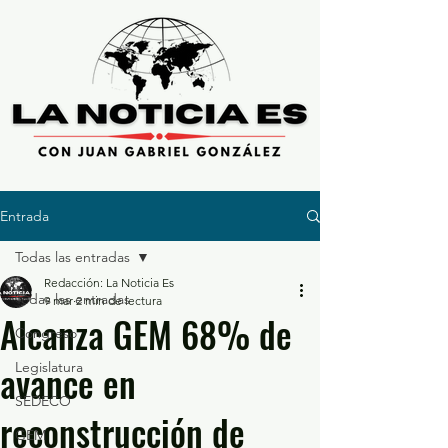
Entrada
Todas las entradas
Redacción: La Noticia Es
Todas las entradas
9 mar
2 min de lectura
Alcanza GEM 68% de
Congreso
avance en
Legislatura
SEDECO
reconstrucción de
GEM