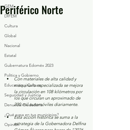
Periférico Norte
GEM
DIFEM
Cultura
Global
Nacional
Estatal
Gubernatura Edoméx 2023
Política y Gobierno
Con materiales de alta calidad y 
Educación y Cultura
maquinaria especializada se mejora 
la circulación en 108 kilómetros por 
Seguridad y Justicia
los que circulan un aproximado de 
200 mil automóviles diariamente.
Denuncia Ciudadana
¿Qué pasa en tus municipios?
Esta acción histórica se suma a la 
estrategia de la Gobernadora Delfina 
Opinión
Gómez Álvarez para hacer de “2026, 