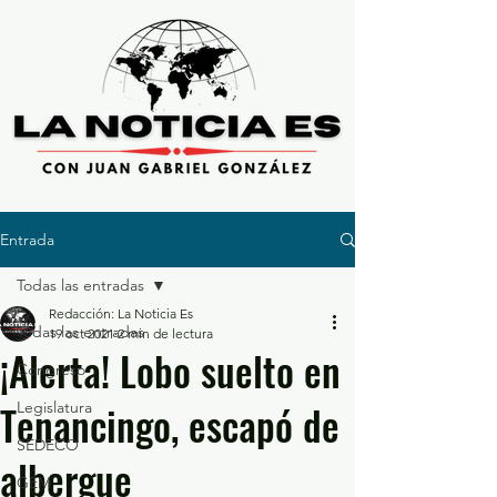
Entrada
Todas las entradas
Redacción: La Noticia Es
Todas las entradas
19 oct 2021
2 min de lectura
¡Alerta! Lobo suelto en
Congreso
Tenancingo, escapó de
Legislatura
SEDECO
albergue
GEM