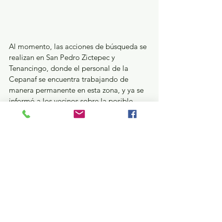
Al momento, las acciones de búsqueda se 
realizan en San Pedro Zictepec y 
Tenancingo, donde el personal de la 
Cepanaf se encuentra trabajando de 
manera permanente en esta zona, y ya se 
informó a los vecinos sobre la posible 
presencia del cánido, por lo que se insiste 
en hacer un atento llamado a la 
población para reportar cualquier 
situación que advierta de la presencia del 
animal.
Estatal
Seguridad y Justicia
¿Qué pasa en tus municipios?