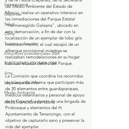
Internacional
del Medio Ambiente del Estado de 
México, realiza un operativo intensivo en 
Deportes
las inmediaciones del Parque Estatal 
Salud
“Hermenegildo Galeana”, ubicado en 
esta demarcación, a fin de dar con la 
Clima
localización de un ejemplar de lobo gris 
Turismo y diversión
mexicano macho, el cual escapó de un 
albergue provisional mientras se 
Elecciones presidenciales 2024
realizaban remodelaciones en su hogar 
habitual situado dentro del Parque.
ELECCIONES EDOMEX 2024
Arte
La Comisión que coordina los recorridos 
de búsqueda informa que participan más 
Legislatura EdoMéx
de 30 elementos entre guardaparques, 
Medio Ambiente
médicos veterinarios y personal de apoyo 
de la Cepanaf, además de una brigada de 
INVESTIGACIÓN ESPECIAL
Probosque y elementos del H. 
Ayuntamiento de Tenancingo, con el 
objetivo de capturarlo sano y preservar la 
vida del ejemplar.