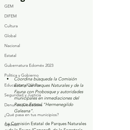
GEM
DIFEM
Cultura
Global
Nacional
Estatal
Gubernatura Edoméx 2023
Política y Gobierno
Coordina búsqueda la Comisión 
Estatal de Parques Naturales y de la 
Educación y Cultura
Fauna con Probosque y autoridades 
Seguridad y Justicia
municipales en inmediaciones del 
Parque Estatal “Hermenegildo 
Denuncia Ciudadana
Galeana”.
¿Qué pasa en tus municipios?
La Comisión Estatal de Parques Naturales 
Opinión
y de la Fauna (Cepanaf), de la Secretaría 