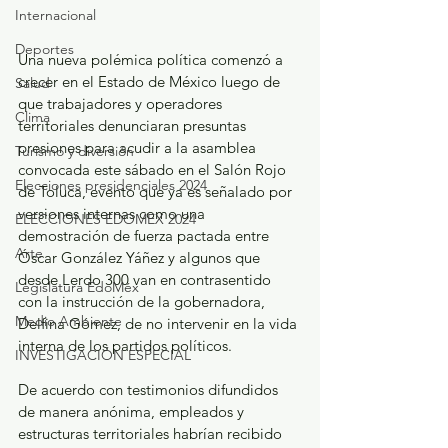
Internacional
Deportes
Una nueva polémica política comenzó a 
crecer en el Estado de México luego de 
Salud
que trabajadores y operadores 
Clima
territoriales denunciaran presuntas 
presiones para acudir a la asamblea 
Turismo y diversión
convocada este sábado en el Salón Rojo 
Elecciones presidenciales 2024
de Toluca, evento que ya es señalado por 
versiones internas como una 
ELECCIONES EDOMEX 2024
demostración de fuerza pactada entre 
Arte
Óscar González Yáñez y algunos que 
desde Lerdo 300 van en contrasentido 
Legislatura EdoMéx
con la instrucción de la gobernadora, 
Medio Ambiente
Delfina Gómez, de no intervenir en la vida 
interna de los partidos políticos. 
INVESTIGACIÓN ESPECIAL
De acuerdo con testimonios difundidos 
de manera anónima, empleados y 
estructuras territoriales habrían recibido 