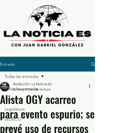
Entrada
Todas las entradas
Redacción: La Noticia Es
Todas las entradas
22 may
2 min de lectura
Alista OGY acarreo
Congreso
para evento espurio; se
Legislatura
SEDECO
prevé uso de recursos
GEM