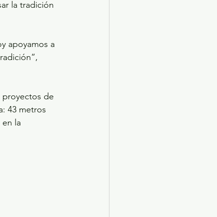
 la tradición 
Hoy apoyamos a 
radición”, 
s proyectos de 
a: 43 metros 
 en la 