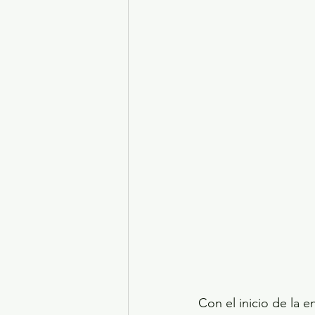
Turismo y diversión
El
Legislatura EdoMéx
Me
Con el inicio de la 