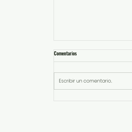
Comentarios
Escribir un comentario...
Concluye con éxito curso de
verano del DIF Izcalli