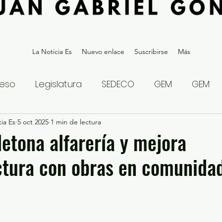
La Noticia Es
Nuevo enlace
Suscribirse
Más
eso
Legislatura
SEDECO
GEM
GEM
ia Es
statal
5 oct 2025
Gubernatura Edoméx 2023
1 min de lectura
Política y
etona alfarería y mejora
ctura con obras en comunida
eguridad y Justicia
Denuncia Ciudadana
ios?
Opinión
Internacional
Deportes