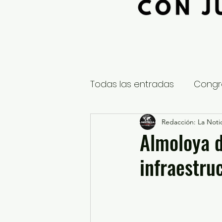
Todas las entradas
Congr
Global
Nacional
Redacción: La Notic
E
Almoloya d
infraestru
Educación y Cultura
S
¿Qué pasa en tus municip