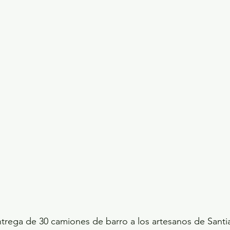
ecciones presidenciales 2024
ELECCIONES EDOME
dio Ambiente
INVESTIGACIÓN ESPECIAL
entrega de 30 camiones de barro a los artesanos de Santia