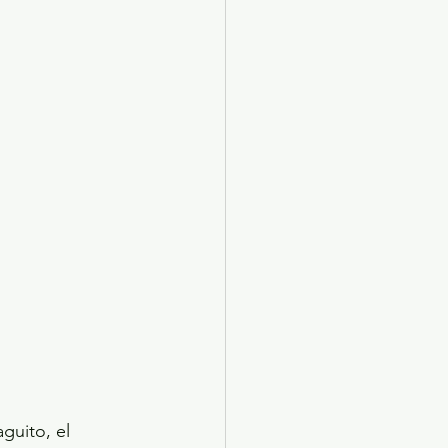
X 2024
Arte
guito, el 