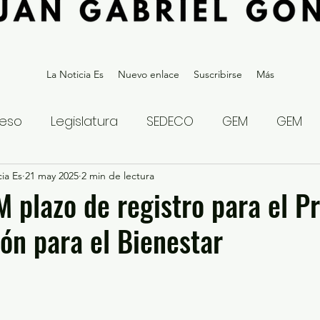
La Noticia Es
Nuevo enlace
Suscribirse
Más
eso
Legislatura
SEDECO
GEM
GEM
ia Es
statal
21 may 2025
Gubernatura Edoméx 2023
2 min de lectura
Política y
 plazo de registro para el 
ón para el Bienestar
eguridad y Justicia
Denuncia Ciudadana
ios?
Opinión
Internacional
Deportes