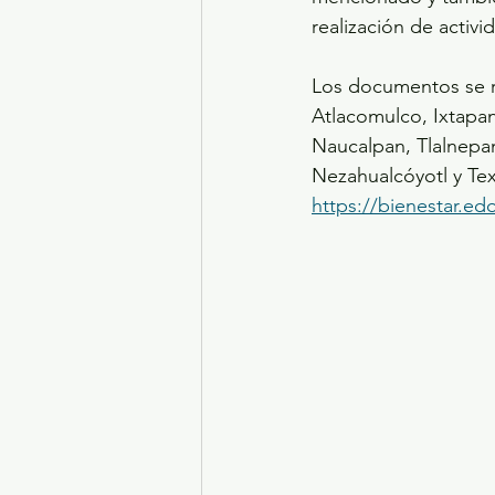
realización de activi
Los documentos se r
Atlacomulco, Ixtapan 
Naucalpan, Tlalnepa
Nezahualcóyotl y Te
https://bienestar.e