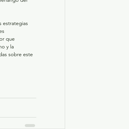
 estrategias 
es 
or que 
o y la 
das sobre este 