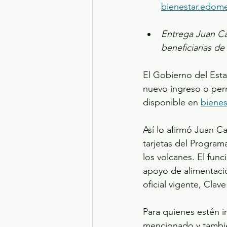
bienestar.edom
Entrega Juan Ca
beneficiarias de
El Gobierno del Esta
nuevo ingreso o per
disponible en 
biene
Así lo afirmó Juan C
tarjetas del Program
los volcanes. El func
apoyo de alimentació
oficial vigente, Cla
Para quienes estén i
mencionado y tambié