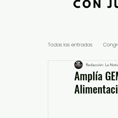
Todas las entradas
Congr
Global
Nacional
Redacción: La Notic
E
Amplía GEM
Alimentaci
Educación y Cultura
S
¿Qué pasa en tus municip