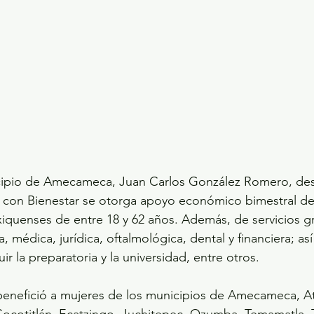
cipio de Amecameca, Juan Carlos González Romero, des
 con Bienestar se otorga apoyo económico bimestral de 
iquenses de entre 18 y 62 años. Además, de servicios g
a, médica, jurídica, oftalmológica, dental y financiera; as
ir la preparatoria y la universidad, entre otros.
benefició a mujeres de los municipios de Amecameca, Atl
ocotitlán, Ecatzingo, Juchitepec, Ozumba, Temamatla, 