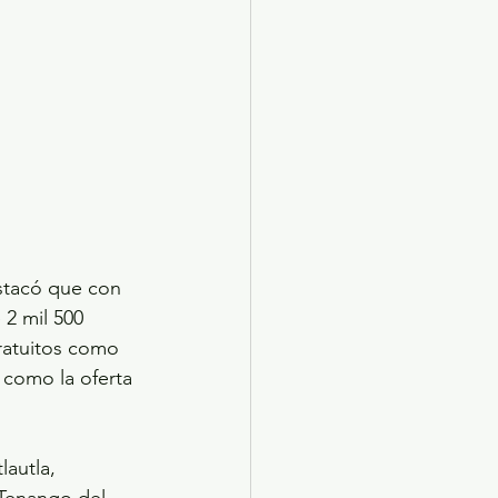
tacó que con 
2 mil 500 
ratuitos como 
í como la oferta 
autla, 
Tenango del 