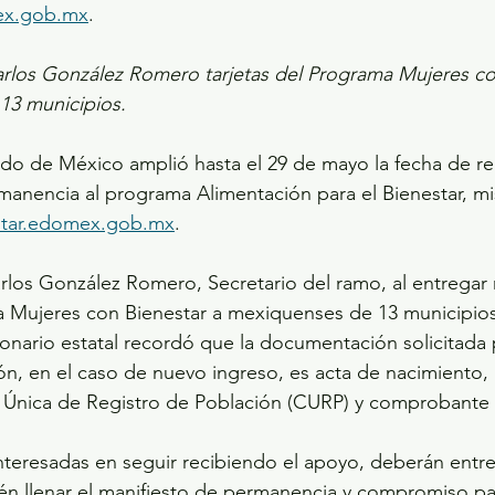
ex.gob.mx
.
rlos González Romero tarjetas del Programa Mujeres co
 13 municipios.
do de México amplió hasta el 29 de mayo la fecha de reg
manencia al programa Alimentación para el Bienestar, m
star.edomex.gob.mx
.
arlos González Romero, Secretario del ramo, al entregar 
a Mujeres con Bienestar a mexiquenses de 13 municipios
ionario estatal recordó que la documentación solicitada pa
n, en el caso de nuevo ingreso, es acta de nacimiento, i
ve Única de Registro de Población (CURP) y comprobante 
nteresadas en seguir recibiendo el apoyo, deberán entre
n llenar el manifiesto de permanencia y compromiso par