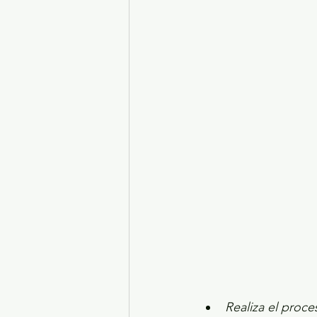
Turismo y diversión
El
Legislatura EdoMéx
Me
Realiza el proc