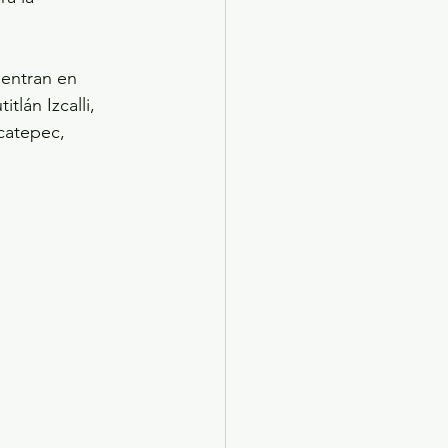
entran en 
tlán Izcalli, 
catepec, 