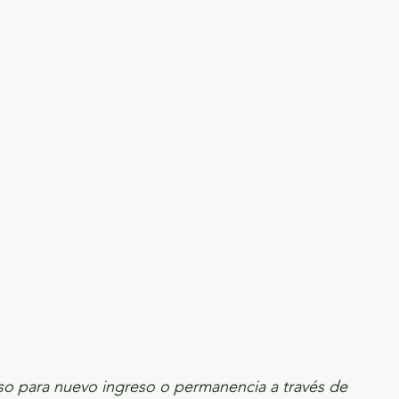
ecciones presidenciales 2024
ELECCIONES EDOME
dio Ambiente
INVESTIGACIÓN ESPECIAL
eso para nuevo ingreso o permanencia a través de 