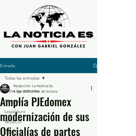
Entrada
Todas las entradas
Redacción: La Noticia Es
Todas las entradas
4 ago 2025
2 min de lectura
Amplía PJEdomex
Congreso
modernización de sus
Legislatura
SEDECO
Oficialías de partes
GEM