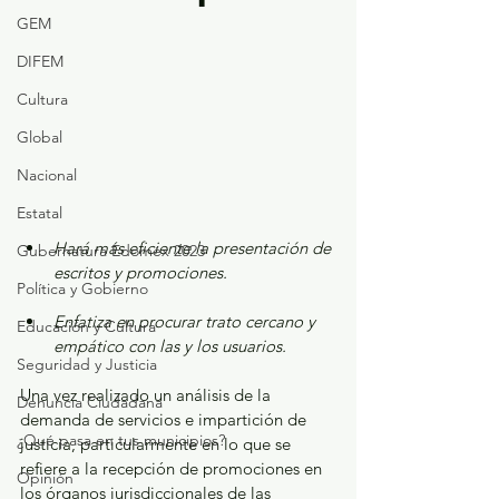
GEM
DIFEM
Cultura
Global
Nacional
Estatal
Hará más eficiente la presentación de 
Gubernatura Edoméx 2023
escritos y promociones. 
Política y Gobierno
Enfatiza en procurar trato cercano y 
Educación y Cultura
empático con las y los usuarios. 
Seguridad y Justicia
Una vez realizado un análisis de la 
Denuncia Ciudadana
demanda de servicios e impartición de 
¿Qué pasa en tus municipios?
justicia, particularmente en lo que se 
refiere a la recepción de promociones en 
Opinión
los órganos jurisdiccionales de las 