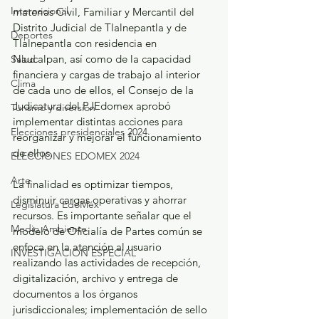
Internacional
materias Civil, Familiar y Mercantil del 
Distrito Judicial de Tlalnepantla y de 
Deportes
Tlalnepantla con residencia en 
Naucalpan, así como de la capacidad 
Salud
financiera y cargas de trabajo al interior 
Clima
de cada uno de ellos, el Consejo de la 
Judicatura del PJEdomex aprobó 
Turismo y diversión
implementar distintas acciones para 
Elecciones presidenciales 2024
reorganizar y mejorar el funcionamiento 
de ellos. 
ELECCIONES EDOMEX 2024
Arte
La finalidad es optimizar tiempos, 
disminuir cargas operativas y ahorrar 
Legislatura EdoMéx
recursos. Es importante señalar que el 
Medio Ambiente
modelo de Oficialía de Partes común se 
enfoca en la atención al usuario 
INVESTIGACIÓN ESPECIAL
realizando las actividades de recepción, 
digitalización, archivo y entrega de 
documentos a los órganos 
jurisdiccionales; implementación de sello 