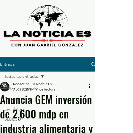
Entrada
Todas las entradas
Redacción: La Noticia Es
Todas las entradas
7 oct 2025
2 min de lectura
Anuncia GEM inversión
Congreso
de 2,600 mdp en
Legislatura
SEDECO
industria alimentaria y
GEM