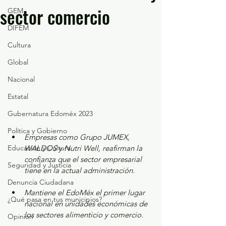
sector comercio
GEM
DIFEM
Cultura
Global
Nacional
Estatal
Gubernatura Edoméx 2023
Política y Gobierno
Empresas como Grupo JUMEX, 
Educación y Cultura
WALDOS y Nutri Well, reafirman la 
confianza que el sector empresarial 
Seguridad y Justicia
tiene en la actual administración.
Denuncia Ciudadana
Mantiene el EdoMéx el primer lugar 
¿Qué pasa en tus municipios?
nacional en unidades económicas de 
los sectores alimenticio y comercio.
Opinión