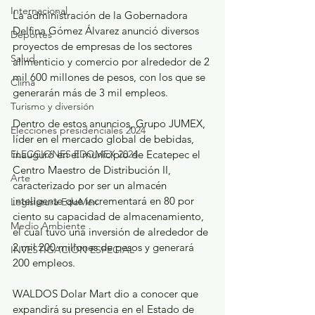
Internacional
La administración de la Gobernadora 
Delfina Gómez Álvarez anunció diversos 
Deportes
proyectos de empresas de los sectores 
Salud
alimenticio y comercio por alrededor de 2 
mil 600 millones de pesos, con los que se 
Clima
generarán más de 3 mil empleos.
Turismo y diversión
Dentro de estos anuncios, Grupo JUMEX, 
Elecciones presidenciales 2024
líder en el mercado global de bebidas, 
ELECCIONES EDOMEX 2024
inauguró en el municipio de Ecatepec el 
Centro Maestro de Distribución II, 
Arte
caracterizado por ser un almacén 
inteligente que incrementará en 80 por 
Legislatura EdoMéx
ciento su capacidad de almacenamiento, 
Medio Ambiente
el cual tuvo una inversión de alrededor de 
2 mil 200 millones de pesos y generará 
INVESTIGACIÓN ESPECIAL
200 empleos.
WALDOS Dolar Mart dio a conocer que 
expandirá su presencia en el Estado de 