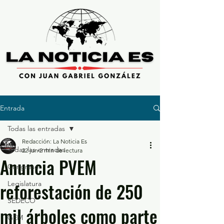
Entrada
Todas las entradas
Redacción: La Noticia Es
Todas las entradas
22 jun
2 min de lectura
Anuncia PVEM
Congreso
reforestación de 250
Legislatura
SEDECO
mil árboles como parte
GEM