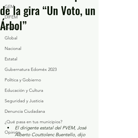
de la gira “Un Voto, un
GEM
DIFEM
Árbol”
Cultura
Global
Nacional
Estatal
Gubernatura Edoméx 2023
Política y Gobierno
Educación y Cultura
Seguridad y Justicia
Denuncia Ciudadana
¿Qué pasa en tus municipios?
El dirigente estatal del PVEM, José 
Opinión
Alberto Couttolenc Buentello, dijo 