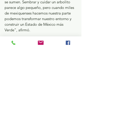
se sumen. Sembrar y cuidar un arbolito 
parece algo pequeño, pero cuando miles 
de mexiquenses hacemos nuestra parte 
podemos transformar nuestro entorno y 
construir un Estado de México más 
Verde”, afirmó.
Con estas acciones, el PVEM reafirma su 
compromiso de sembrar un árbol por 
cada voto recibido, contribuyendo al 
cuidado del agua, la generación de 
oxígeno y la protección de los 
ecosistemas en beneficio de las familias 
mexiquenses y de las futuras generaciones.
Política y Gobierno