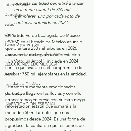
que esta cantidad permitirá avanzar 
Internacional
en la meta estatal de 750 mil 
Deportes
ejemplares, uno por cada voto de 
confianza obtenido en 2024.
Salud
Clima
El Partido Verde Ecologista de México 
(PVEM) en el Estado de México anunció 
Turismo y diversión
que plantará 250 mil árboles en 2026 
Elecciones presidenciales 2024
como parte de la gira de reforestación 
“Un Voto, un Árbol”, iniciada en 2024, 
ELECCIONES EDOMEX 2024
con la que avanza en el compromiso de 
sembrar 750 mil ejemplares en la entidad.
Arte
Legislatura EdoMéx
“Estamos sumamente emocionados 
porque ya llegaron las lluvias y con ello 
Medio Ambiente
arrancaremos en breve con nuestra mega 
INVESTIGACIÓN ESPECIAL
reforestación estatal que sumará a la 
meta de 750 mil árboles que nos 
propusimos desde 2024. Es una forma de 
agradecer la confianza que recibimos de 