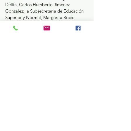
Delfín, Carlos Humberto Jiménez 
González; la Subsecretaria de Educación 
Superior y Normal, Margarita Rocío 
Serrano Barrios; así como titulares de 
instituciones de educación superior de 
control estatal, docentes, investigadores y 
estudiantes participantes en el XXXI 
Verano de la Investigación Científica y 
Tecnológica del Pacífico.
GEM
Ver todo
Entradas recientes