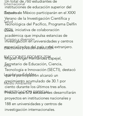
Un total de 760 estudiantes de 
Internacional
instituciones de educación superior del 
Estado de México participarán en el XXXI 
Deportes
Verano de la Investigación Científica y 
Salud
Tecnológica del Pacífico, Programa Delfín 
2026, iniciativa de colaboración 
Clima
académica que impulsa estancias de 
Turismo y diversión
investigación en universidades y centros 
especializados del país y del extranjero.
Elecciones presidenciales 2024
ELECCIONES EDOMEX 2024
Miguel Ángel Hernández Espejel, 
Secretario de Educación, Ciencia, 
Arte
Tecnología e Innovación (SECTI), destacó 
Legislatura EdoMéx
que la participación alcanzó un 
crecimiento acumulado de 30.1 por 
Medio Ambiente
ciento durante los últimos tres años. 
INVESTIGACIÓN ESPECIAL
Precisó que 572 estudiantes desarrollarán 
proyectos en instituciones nacionales y 
188 en universidades y centros de 
investigación internacionales.