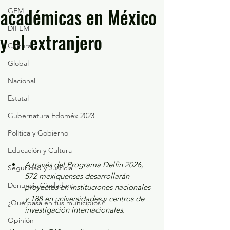
académicas en México
GEM
DIFEM
y el extranjero
Cultura
Global
Nacional
Estatal
Gubernatura Edoméx 2023
Política y Gobierno
Educación y Cultura
A través del Programa Delfín 2026, 
Seguridad y Justicia
572 mexiquenses desarrollarán 
Denuncia Ciudadana
proyectos en instituciones nacionales 
y 188 en universidades y centros de 
¿Qué pasa en tus municipios?
investigación internacionales.
Opinión