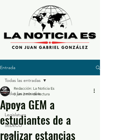
Entrada
Todas las entradas
Redacción: La Noticia Es
Todas las entradas
3 jun
2 min de lectura
Apoya GEM a
Congreso
estudiantes de a
Legislatura
SEDECO
realizar estancias
GEM