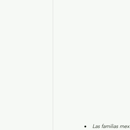
Turismo y diversión
El
Legislatura EdoMéx
Me
Las familias me