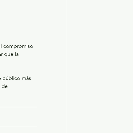
 el compromiso 
r que la 
e público más 
 de 