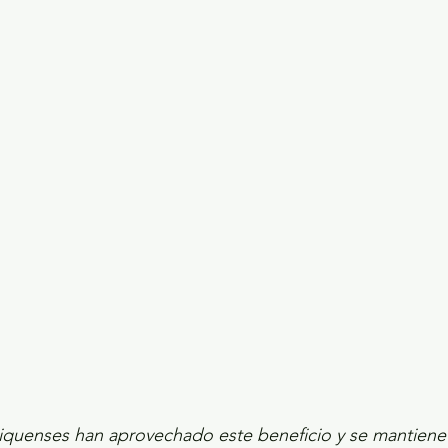
ecciones presidenciales 2024
ELECCIONES EDOME
dio Ambiente
INVESTIGACIÓN ESPECIAL
xiquenses han aprovechado este beneficio y se mantiene