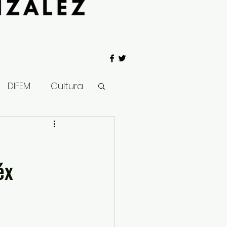
DIFEM
Cultura
 Gobierno
éx
Salud
Clima