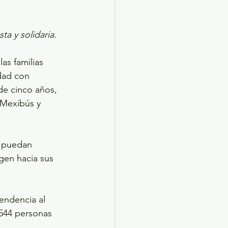
ta y solidaria.
s familias 
dad con 
 de cinco años, 
 Mexibús y 
s puedan 
gen hacia sus 
endencia al 
 544 personas 