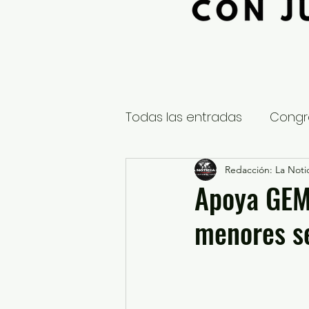
Todas las entradas
Congr
Global
Nacional
Redacción: La Notic
E
Apoya GEM
menores se
Educación y Cultura
S
¿Qué pasa en tus municip