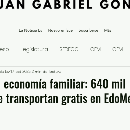
La Noticia Es
Nuevo enlace
Suscribirse
Más
eso
Legislatura
SEDECO
GEM
GEM
ia Es
statal
17 oct 2025
Gubernatura Edoméx 2023
2 min de lectura
Política y
 economía familiar: 640 mil
 transportan gratis en EdoM
eguridad y Justicia
Denuncia Ciudadana
ios?
Opinión
Internacional
Deportes