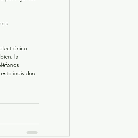
cia 
electrónico 
ien, la 
eléfonos 
este individuo 
                  