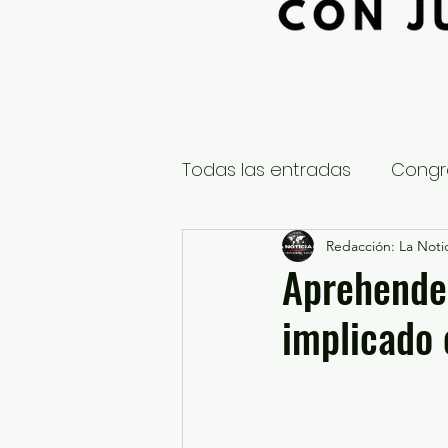
Todas las entradas
Congr
Global
Nacional
Redacción: La Notic
E
Aprehende 
implicado 
Educación y Cultura
S
¿Qué pasa en tus municip