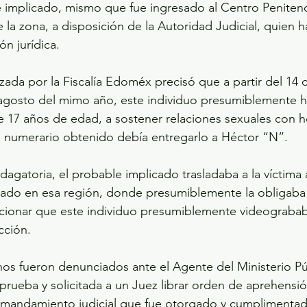
 implicado, mismo que fue ingresado al Centro Penitenc
 la zona, a disposición de la Autoridad Judicial, quien 
ón jurídica.
lizada por la Fiscalía Edoméx precisó que a partir del 14
 agosto del mimo año, este individuo presumiblemente h
e 17 años de edad, a sostener relaciones sexuales con 
l numerario obtenido debía entregarlo a Héctor “N”.
agatoria, el probable implicado trasladaba a la víctima a
ado en esa región, donde presumiblemente la obligaba a
cionar que este individuo presumiblemente videograba
cción.
os fueron denunciados ante el Agente del Ministerio Pú
rueba y solicitada a un Juez librar orden de aprehensió
 mandamiento judicial que fue otorgado y cumplimenta