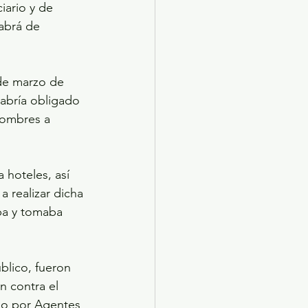
iario y de 
habrá de 
 de marzo de 
abría obligado 
hombres a 
 hoteles, así 
 realizar dicha 
ba y tomaba 
blico, fueron 
n contra el 
do por Agentes 