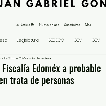
La Noticia Es
Nuevo enlace
Suscribirse
Más
eso
Legislatura
SEDECO
GEM
GEM
ia Es
statal
24 mar 2025
Gubernatura Edoméx 2023
2 min de lectura
Política y
Fiscalía Edoméx a probable
en trata de personas
eguridad y Justicia
Denuncia Ciudadana
ios?
Opinión
Internacional
Deportes