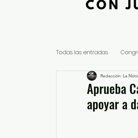
Todas las entradas
Congr
Global
Nacional
Redacción: La Notic
E
Aprueba Ca
apoyar a d
Educación y Cultura
S
¿Qué pasa en tus municip