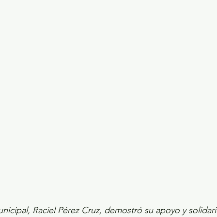
ecciones presidenciales 2024
ELECCIONES EDOME
dio Ambiente
INVESTIGACIÓN ESPECIAL
nicipal, Raciel Pérez Cruz, demostró su apoyo y solidari