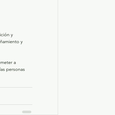
ción y 
añamiento y 
ometer a 
as personas 