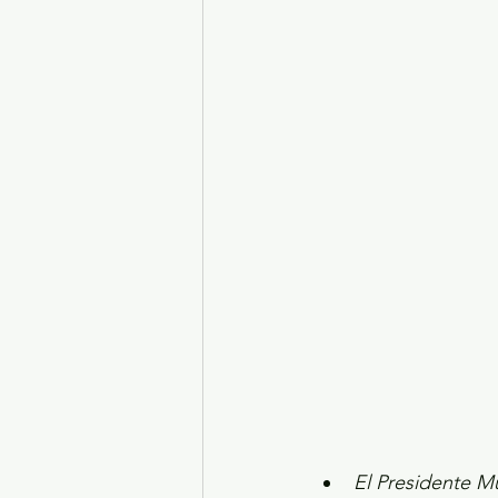
Turismo y diversión
El
Legislatura EdoMéx
Me
El Presidente Mu