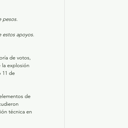
e pesos. 
e estos apoyos. 
oría de votos, 
la explosión 
o 11 de 
s elementos de 
cudieron 
ión técnica en 