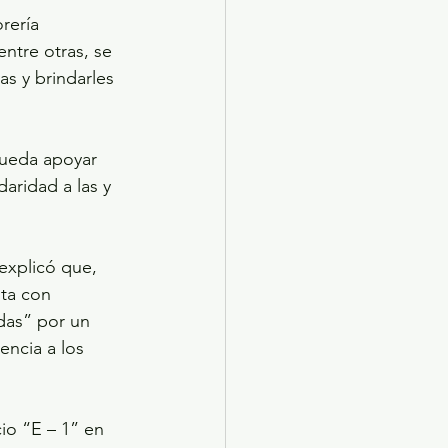
rería 
entre otras, se 
as y brindarles 
pueda apoyar 
aridad a las y 
explicó que, 
ta con 
das” por un 
ncia a los 
io “E – 1” en 