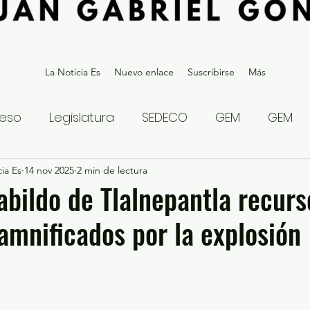
La Noticia Es
Nuevo enlace
Suscribirse
Más
eso
Legislatura
SEDECO
GEM
GEM
ia Es
statal
14 nov 2025
Gubernatura Edoméx 2023
2 min de lectura
Política y
bildo de Tlalnepantla recurs
amnificados por la explosión
eguridad y Justicia
Denuncia Ciudadana
ios?
Opinión
Internacional
Deportes