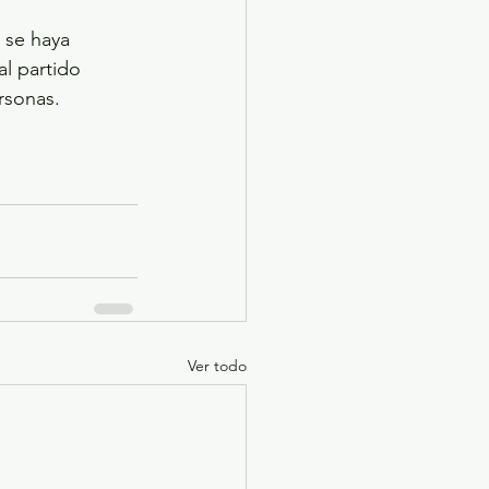
 se haya 
l partido 
rsonas. 
Ver todo