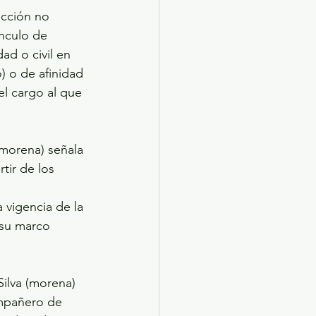
ección no 
ínculo de 
d o civil en 
o) o de afinidad 
el cargo al que 
(morena) señala 
tir de los 
a vigencia de la 
 su marco 
Silva (morena) 
ompañero de 