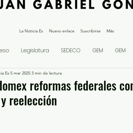
La Noticia Es
Nuevo enlace
Suscribirse
Más
eso
Legislatura
SEDECO
GEM
GEM
ia Es
statal
5 mar 2025
Gubernatura Edoméx 2023
3 min de lectura
Política y
domex reformas federales co
y reelección
eguridad y Justicia
Denuncia Ciudadana
ios?
Opinión
Internacional
Deportes