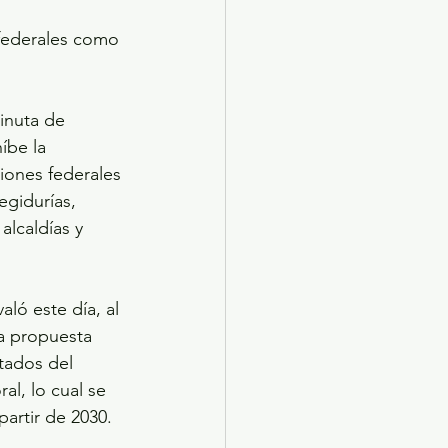
 federales como 
inuta de 
íbe la 
iones federales 
egidurías, 
alcaldías y 
ó este día, al 
a propuesta 
tados del 
al, lo cual se 
partir de 2030. 