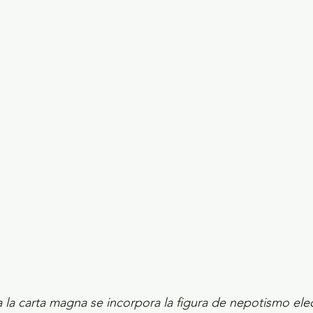
ecciones presidenciales 2024
ELECCIONES EDOME
dio Ambiente
INVESTIGACIÓN ESPECIAL
 la carta magna se incorpora la figura de nepotismo elect