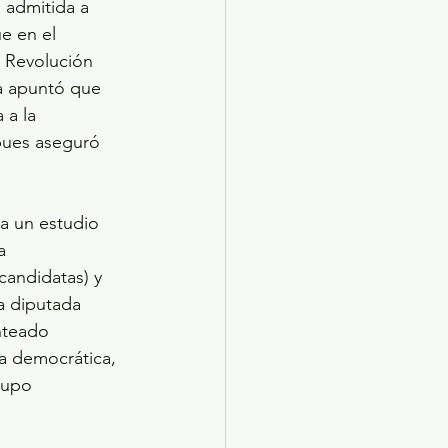
 admitida a 
e en el 
a Revolución 
a apuntó que 
 a la 
pues aseguró 
 a un estudio 
a 
candidatas) y 
la diputada 
nteado 
a democrática, 
rupo 