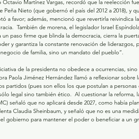
 Octavio Martínez Vargas, recordó que la reelección fue
 Peña Nieto (que gobernó el país del 2012 a 2018), y qu
tó a favor; además, mencionó que revertirla reivindica l
acia.  También de morena, el legislador Israel Espíndol
a un paso firme que blinda la democracia, cierra la puerta
der y garantiza la constante renovación de liderazgos, 
negocio de familia, sino un mandato del pueblo”. 
niciativa de la presidenta no obedece a ocurrencias, sino
dora Paola Jiménez Hernández llamó a reflexionar sobre l
os partidos (pues son ellos los que postulan a personas 
 sólo legal sino también ético.  Al cuestionar la reforma, 
(MC) señaló que no aplicará desde 2027, como había pla
identa Claudia Sheinbaum, y señaló que no es una medid
del gobierno para mantener el poder o beneficiar a un g