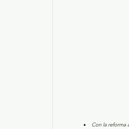
Turismo y diversión
El
Legislatura EdoMéx
Me
Con la reforma a