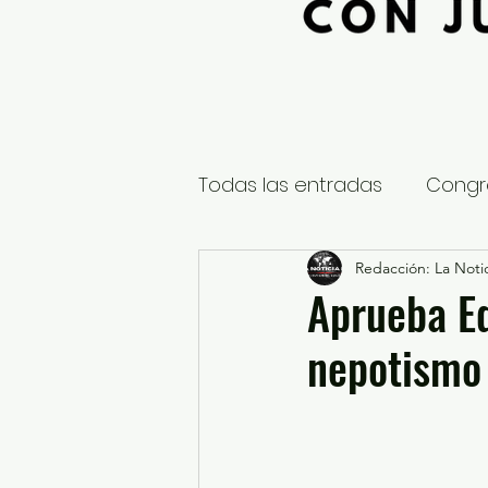
Todas las entradas
Congr
Global
Nacional
Redacción: La Notic
E
Aprueba E
nepotismo 
Educación y Cultura
S
¿Qué pasa en tus municip