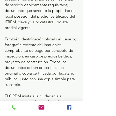
de servicio debidamente requisitada; 
documento que acredite la propiedad o 
legal posesión del predio; certificado del 
IFREM, clave y valor catastral, boleta 
predial vigente. 
También identificación oficial del usuario; 
fotografía reciente del inmueble; 
comprobante de pago por concepto de 
inspección; en caso de predios baldíos, 
proyecto de construcción. Todos los 
documentos deben presentarse en 
original o copia certificada por fedatario 
público, junto con una copia simple para 
su cotejo. 
El OPDM invita a la ciudadanía a 
acercarse, regularizar su situación y 
sumarse a una cultura de 
corresponsabilidad en el uso y pago de 