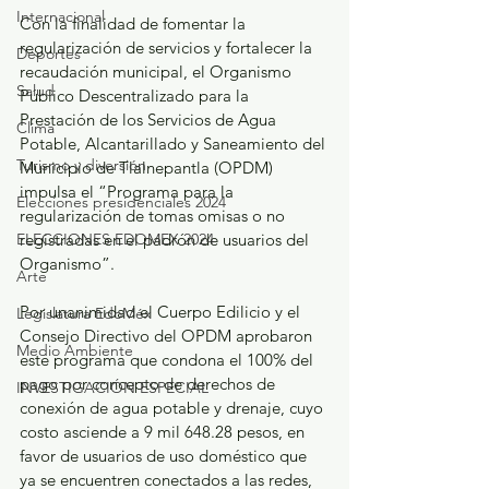
Internacional
Con la finalidad de fomentar la 
regularización de servicios y fortalecer la 
Deportes
recaudación municipal, el Organismo 
Salud
Público Descentralizado para la 
Prestación de los Servicios de Agua 
Clima
Potable, Alcantarillado y Saneamiento del 
Turismo y diversión
Municipio de Tlalnepantla (OPDM) 
impulsa el “Programa para la 
Elecciones presidenciales 2024
regularización de tomas omisas o no 
ELECCIONES EDOMEX 2024
registradas en el padrón de usuarios del 
Organismo”. 
Arte
Por unanimidad el Cuerpo Edilicio y el 
Legislatura EdoMéx
Consejo Directivo del OPDM aprobaron 
Medio Ambiente
este programa que condona el 100% del 
pago por concepto de derechos de 
INVESTIGACIÓN ESPECIAL
conexión de agua potable y drenaje, cuyo 
costo asciende a 9 mil 648.28 pesos, en 
favor de usuarios de uso doméstico que 
ya se encuentren conectados a las redes, 