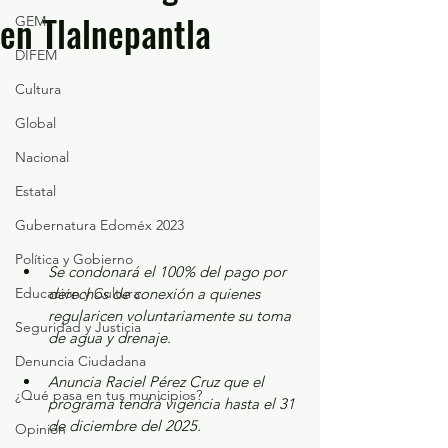
en Tlalnepantla
GEM
DIFEM
Cultura
Global
Nacional
Estatal
Gubernatura Edoméx 2023
Política y Gobierno
Se condonará el 100% del pago por 
Educación y Cultura
derechos de conexión a quienes 
regularicen voluntariamente su toma 
Seguridad y Justicia
de agua y drenaje.
Denuncia Ciudadana
Anuncia Raciel Pérez Cruz que el 
¿Qué pasa en tus municipios?
programa tendrá vigencia hasta el 31 
de diciembre del 2025.
Opinión