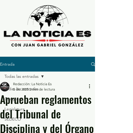
Entrada
Todas las entradas
Redacción: La Noticia Es
Todas las entradas
5 dic 2025
2 min de lectura
Aprueban reglamentos
Congreso
del Tribunal de
Legislatura
SEDECO
Disciplina y del Órgano
GEM