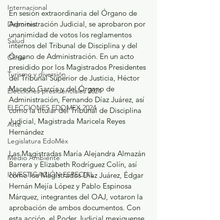
Internacional
En sesión extraordinaria del Órgano de 
Administración Judicial, se aprobaron por 
Deportes
unanimidad de votos los reglamentos 
Salud
internos del Tribunal de Disciplina y del 
Órgano de Administración. En un acto 
Clima
presidido por los Magistrados Presidentes 
Turismo y diversión
del Tribunal Superior de Justicia, Héctor 
Macedo García y del Órgano de 
Elecciones presidenciales 2024
Administración, Fernando Díaz Juárez, así 
ELECCIONES EDOMEX 2024
como la titular del Tribunal de Disciplina 
Judicial, Magistrada Maricela Reyes 
Arte
Hernández
Legislatura EdoMéx
Las Magistradas María Alejandra Almazán 
Medio Ambiente
Barrera y Elizabeth Rodríguez Colín, así 
INVESTIGACIÓN ESPECIAL
como los Magistrados Díaz Juárez, Édgar 
Hernán Mejía López y Pablo Espinosa 
Márquez, integrantes del OAJ, votaron la 
aprobación de ambos documentos. Con 
esta acción, el Poder Judicial mexiquense 