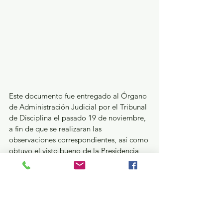
Este documento fue entregado al Órgano 
de Administración Judicial por el Tribunal 
de Disciplina el pasado 19 de noviembre, 
a fin de que se realizaran las 
observaciones correspondientes, así como 
obtuvo el visto bueno de la Presidencia 
del Tribunal Superior de Justicia, a través 
de la Dirección General Jurídica y 
Consultiva.
Mientras que el Reglamento Interno del 
Órgano de Administración Judicial, 