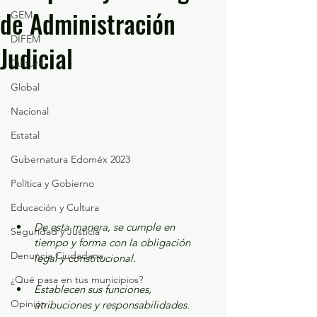
de Administración
GEM
DIFEM
Judicial
Cultura
Global
Nacional
Estatal
Gubernatura Edoméx 2023
Política y Gobierno
Educación y Cultura
De esta manera, se cumple en 
Seguridad y Justicia
tiempo y forma con la obligación 
Denuncia Ciudadana
legal y constitucional.
¿Qué pasa en tus municipios?
Establecen sus funciones, 
Opinión
atribuciones y responsabilidades.