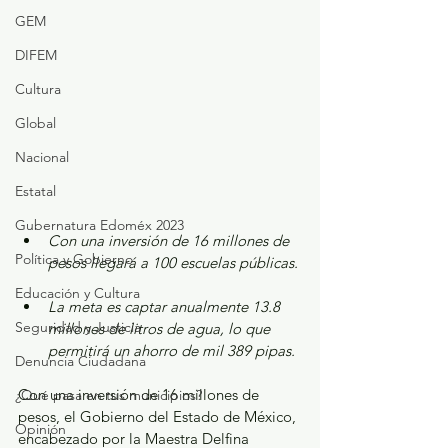
GEM
DIFEM
Cultura
Global
Nacional
Estatal
Gubernatura Edoméx 2023
Con una inversión de 16 millones de 
Política y Gobierno
pesos llegará a 100 escuelas públicas.
Educación y Cultura
La meta es captar anualmente 13.8 
Seguridad y Justicia
millones de litros de agua, lo que 
permitirá un ahorro de mil 389 pipas.
Denuncia Ciudadana
Con una inversión de 16 millones de 
¿Qué pasa en tus municipios?
pesos, el Gobierno del Estado de México, 
Opinión
encabezado por la Maestra Delfina 