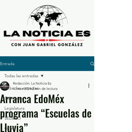
Entrada
Todas las entradas
Redacción: La Noticia Es
Todas las entradas
13 nov 2024
2 min de lectura
Arranca EdoMéx
Congreso
programa “Escuelas de
Legislatura
SEDECO
Lluvia”
GEM