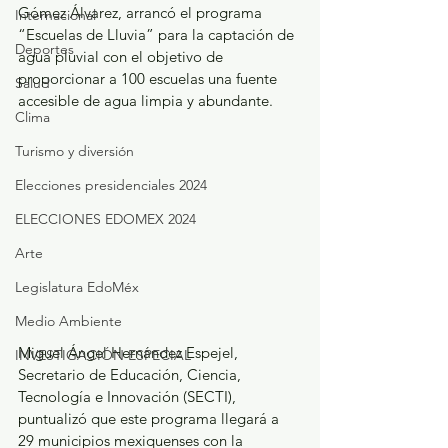
Gómez Álvarez, arrancó el programa 
Internacional
“Escuelas de Lluvia” para la captación de 
Deportes
agua pluvial con el objetivo de 
proporcionar a 100 escuelas una fuente 
Salud
accesible de agua limpia y abundante.
Clima
Turismo y diversión
Elecciones presidenciales 2024
ELECCIONES EDOMEX 2024
Arte
Legislatura EdoMéx
Medio Ambiente
Miguel Ángel Hernández Espejel, 
INVESTIGACIÓN ESPECIAL
Secretario de Educación, Ciencia, 
Tecnología e Innovación (SECTI), 
puntualizó que este programa llegará a 
29 municipios mexiquenses con la 