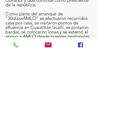
Obrador y que continúe como presidente 
de la república.
Como parte del arranque de 
"30díasxAMLO" se efectuaron recorridos 
casa por casa, se visitaron puntos de 
afluencia en Cuautitlán Izcalli, se pintaron 
bardas, se colocaron lonas y se externó el 
apoyo a AMLO desde puentes peatonales 
y cruceros.
Cabe señalar que aunque la popularidad 
del presidente de la República es alta, 
según las últimas encuestas dadas a 
conocer, la campaña "30díasxAMLO" es 
el único ejercicio ciudadano que trabaja 
de forma organizada para fijar una 
postura personal sobre la revocación de 
mandato que se celebrará el 10 de abril.
Política y Gobierno
Ver todo