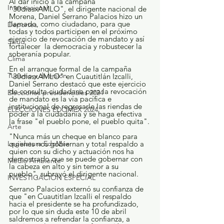
Al dar inicio a la campaña 
Internacional
"30díasxAMLO", el dirigente nacional de 
Morena, Daniel Serrano Palacios hizo un 
llamado, como ciudadano, para que 
Deportes
todas y todos participen en el próximo 
ejercicio de revocación de mandato y así 
Salud
fortalecer  la democracia y robustecer la 
soberanía popular.
Clima
En el arranque formal de la campaña 
Turismo y diversión
"30díasxAMLO" en Cuautitlán Izcalli, 
Daniel Serrano destacó que este ejercicio 
de consulta ciudadana para la revocación 
Elecciones presidenciales 2024
de mandato es la vía pacífica e 
institucional de regresarle las riendas de 
ELECCIONES EDOMEX 2024
poder a la ciudadanía y se haga efectiva 
la frase "el pueblo pone, el pueblo quita".
Arte
"Nunca más un cheque en blanco para 
Legislatura EdoMéx
quienes nos gobiernan y total respaldo a 
quien con su dicho y actuación nos ha 
demostrado que se puede gobernar con 
Medio Ambiente
la cabeza en alto y sin temor a su 
pueblo", subrayó el dirigente nacional. 
INVESTIGACIÓN ESPECIAL
Serrano Palacios externó su confianza de 
que "en Cuautitlan Izcalli el respaldo 
hacia el presidente se ha profundizado, 
por lo que sin duda este 10 de abril 
saldremos a refrendar la confianza, a 