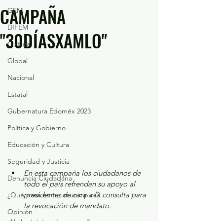
CAMPAÑA
GEM
DIFEM
"30DÍASXAMLO"
Cultura
Global
Nacional
Estatal
Gubernatura Edoméx 2023
Política y Gobierno
Educación y Cultura
Seguridad y Justicia
En esta campaña los ciudadanos de 
Denuncia Ciudadana
todo el país refrendan su apoyo al 
presidente, de cara a la consulta para 
¿Qué pasa en tus municipios?
la revocación de mandato.
Opinión