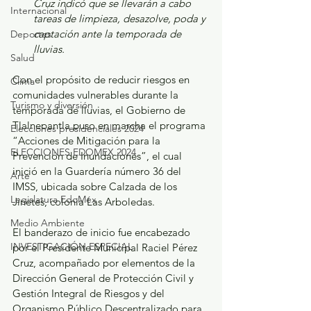
Cruz indicó que se llevarán a cabo 
Internacional
tareas de limpieza, desazolve, poda y 
captación ante la temporada de 
Deportes
lluvias.
Salud
Con el propósito de reducir riesgos en 
Clima
comunidades vulnerables durante la 
Turismo y diversión
temporada de lluvias, el Gobierno de 
Tlalnepantla puso en marcha el programa 
Elecciones presidenciales 2024
“Acciones de Mitigación para la 
ELECCIONES EDOMEX 2024
Prevención de Inundaciones”, el cual 
inició en la Guardería número 36 del 
Arte
IMSS, ubicada sobre Calzada de los 
Legislatura EdoMéx
Jinetes, colonia Las Arboledas.
Medio Ambiente
El banderazo de inicio fue encabezado 
INVESTIGACIÓN ESPECIAL
por el Presidente Municipal Raciel Pérez 
Cruz, acompañado por elementos de la 
Dirección General de Protección Civil y 
Gestión Integral de Riesgos y del 
Organismo Público Descentralizado para 