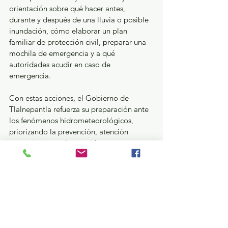
orientación sobre qué hacer antes, 
durante y después de una lluvia o posible 
inundación, cómo elaborar un plan 
familiar de protección civil, preparar una 
mochila de emergencia y a qué 
autoridades acudir en caso de 
emergencia.
Con estas acciones, el Gobierno de 
Tlalnepantla refuerza su preparación ante 
los fenómenos hidrometeorológicos, 
priorizando la prevención, atención 
comunitaria y colaboración entre 
dependencias para proteger la seguridad 
de las familias.
En caso de presentarse alguna inundación 
y/o situación de emergencia, la 
ciudadanía se puede comunicar al 
número del C4:  55-53-66-44-44 y al 55-55-