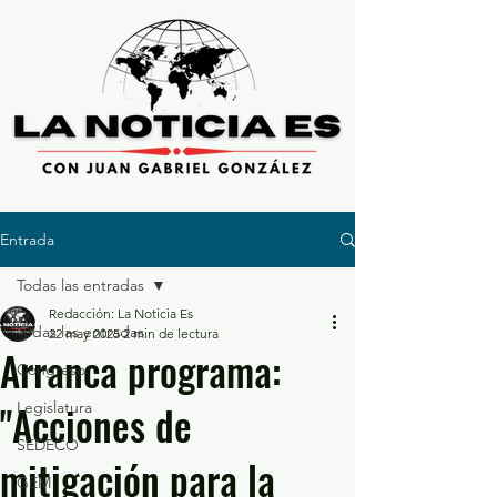
Entrada
Todas las entradas
Redacción: La Noticia Es
Todas las entradas
22 may 2025
2 min de lectura
Arranca programa:
Congreso
"Acciones de
Legislatura
SEDECO
mitigación para la
GEM