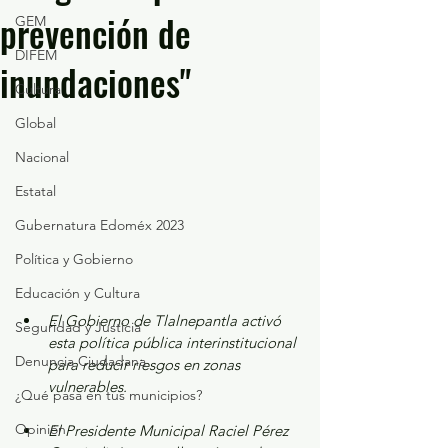
prevención de
GEM
DIFEM
inundaciones"
Cultura
Global
Nacional
Estatal
Gubernatura Edoméx 2023
Política y Gobierno
Educación y Cultura
El Gobierno de Tlalnepantla activó 
Seguridad y Justicia
esta política pública interinstitucional 
Denuncia Ciudadana
para reducir riesgos en zonas 
vulnerables.
¿Qué pasa en tus municipios?
Opinión
El Presidente Municipal Raciel Pérez 