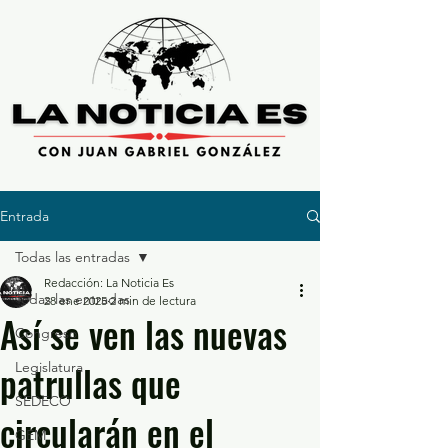
Entrada
Todas las entradas
Redacción: La Noticia Es
Todas las entradas
28 ene 2025
2 min de lectura
Así se ven las nuevas
Congreso
patrullas que
Legislatura
SEDECO
circularán en el
GEM