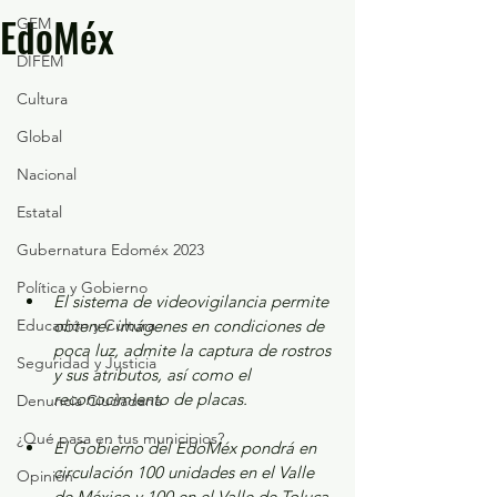
EdoMéx
GEM
DIFEM
Cultura
Global
Nacional
Estatal
Gubernatura Edoméx 2023
Política y Gobierno
El sistema de videovigilancia permite 
Educación y Cultura
obtener imágenes en condiciones de 
poca luz, admite la captura de rostros 
Seguridad y Justicia
y sus atributos, así como el 
reconocimiento de placas.
Denuncia Ciudadana
¿Qué pasa en tus municipios?
El Gobierno del EdoMéx pondrá en 
circulación 100 unidades en el Valle 
Opinión
de México y 100 en el Valle de Toluca.