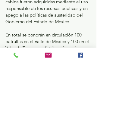
cabina fueron adquiridas mediante el uso 
responsable de los recursos públicos y en 
apego a las políticas de austeridad del 
Gobierno del Estado de México.
En total se pondrán en circulación 100 
patrullas en el Valle de México y 100 en el 
Valle de Toluca; su distribución será 
prioritaria en los municipios con mayor 
incidencia delictiva, respondiendo a un 
enfoque de justicia social y atendiendo las 
causas del delito, premisas de la 
estrategia de seguridad que ha permitido 
disminuir los índices delictivos en la 
entidad.
GEM