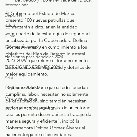
Internacional
El Gobierno del Estado de México 
Deportes
presentó 100 nuevas patrullas que 
Salud
comenzarán a circular en la entidad, 
como parte de la estrategia de seguridad 
Clima
encabezada por la Gobernadora Delfina 
Turismo y diversión
Gómez Álvarez, y en cumplimiento a los 
objetivos del Plan de Desarrollo estatal 
Elecciones presidenciales 2024
2023-2029, que refiere el fortalecimiento 
ELECCIONES EDOMEX 2024
de los cuerpos de seguridad y dotarlos de 
mejor equipamiento.
Arte
“Sabemos que para que ustedes puedan 
Legislatura EdoMéx
cumplir su labor, necesitan no solamente 
Medio Ambiente
de capacitación, sino también necesitan 
de herramientas modernas, de un entorno 
INVESTIGACIÓN ESPECIAL
que les permita desempeñar su trabajo de 
manera segura y eficiente”, indicó la 
Gobernadora Delfina Gómez Álvarez al 
hacer entrega de estas unidades.