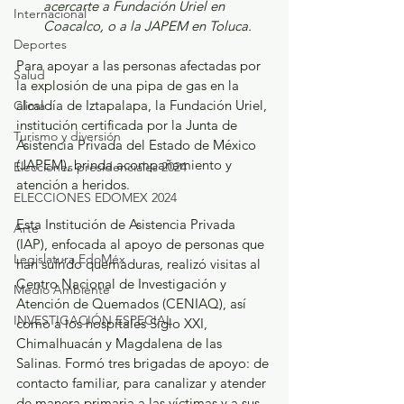
acercarte a Fundación Uriel en 
Internacional
Coacalco, o a la JAPEM en Toluca.
Deportes
Para apoyar a las personas afectadas por 
Salud
la explosión de una pipa de gas en la 
alcaldía de Iztapalapa, la Fundación Uriel, 
Clima
institución certificada por la Junta de 
Turismo y diversión
Asistencia Privada del Estado de México 
(JAPEM), brinda acompañamiento y 
Elecciones presidenciales 2024
atención a heridos.
ELECCIONES EDOMEX 2024
Esta Institución de Asistencia Privada 
Arte
(IAP), enfocada al apoyo de personas que 
Legislatura EdoMéx
han sufrido quemaduras, realizó visitas al 
Centro Nacional de Investigación y 
Medio Ambiente
Atención de Quemados (CENIAQ), así 
INVESTIGACIÓN ESPECIAL
como a los hospitales Siglo XXI, 
Chimalhuacán y Magdalena de las 
Salinas. Formó tres brigadas de apoyo: de 
contacto familiar, para canalizar y atender 
de manera primaria a las víctimas y a sus 