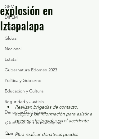
explosión en
GEM
DIFEM
Iztapalapa
Cultura
Global
Nacional
Estatal
Gubernatura Edoméx 2023
Política y Gobierno
Educación y Cultura
Seguridad y Justicia
Realizan brigadas de contacto, 
Denuncia Ciudadana
acopio y de información para asistir a 
personas lesionadas en el accidente.
¿Qué pasa en tus municipios?
Opinión
Para realizar donativos puedes 