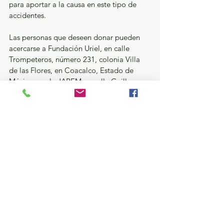
para aportar a la causa en este tipo de 
accidentes.
Las personas que deseen donar pueden 
acercarse a Fundación Uriel, en calle 
Trompeteros, número 231, colonia Villa 
de las Flores, en Coacalco, Estado de 
México; o a la JAPEM en calle Guillermo 
Prieto número 609, barrio de San 
Sebastián, en Toluca, Estado de México. 
Además, para recibir más información, 
pueden enviar un correo electrónico a 
fundacionurieliap@gmail.com
.
Estatal