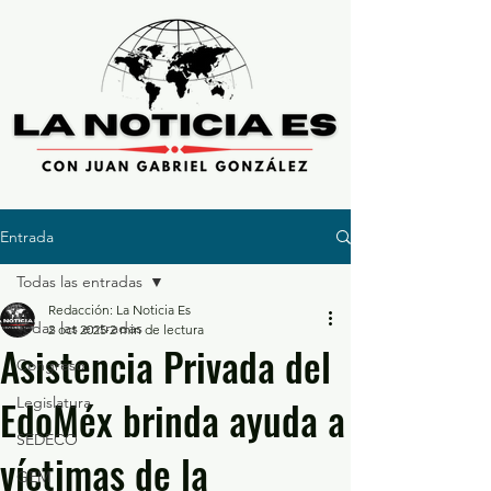
Entrada
Todas las entradas
Redacción: La Noticia Es
Todas las entradas
2 oct 2025
2 min de lectura
Asistencia Privada del
Congreso
EdoMéx brinda ayuda a
Legislatura
SEDECO
víctimas de la
GEM