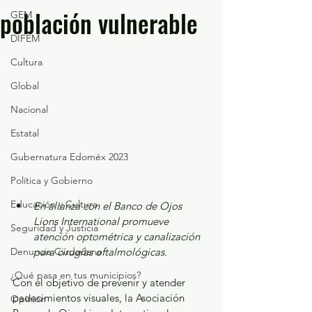
población vulnerable
GEM
DIFEM
Cultura
Global
Nacional
Estatal
Gubernatura Edoméx 2023
Política y Gobierno
Educación y Cultura
En alianza con el Banco de Ojos 
Lions International promueve 
Seguridad y Justicia
atención optométrica y canalización 
Denuncia Ciudadana
para cirugías oftalmológicas.
¿Qué pasa en tus municipios?
Con el objetivo de prevenir y atender 
padecimientos visuales, la Asociación 
Opinión