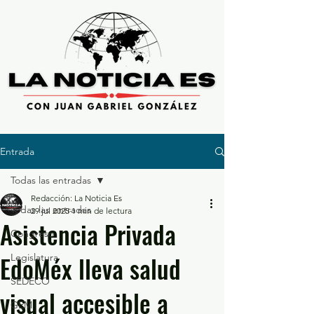
Entrada
Todas las entradas
Redacción: La Noticia Es
Todas las entradas
29 jul 2025
1 min de lectura
Asistencia Privada
Congreso
EdoMéx lleva salud
Legislatura
SEDECO
visual accesible a
GEM