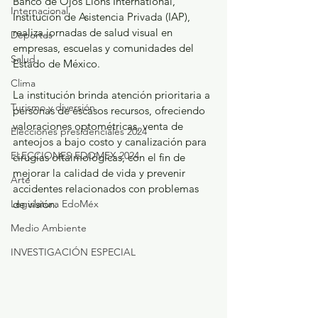
Banco de Ojos Lions International, 
Internacional
Institución de Asistencia Privada (IAP), 
realiza jornadas de salud visual en 
Deportes
empresas, escuelas y comunidades del 
Salud
Estado de México.
Clima
La institución brinda atención prioritaria a 
Turismo y diversión
personas de escasos recursos, ofreciendo 
valoraciones optométricas, venta de 
Elecciones presidenciales 2024
anteojos a bajo costo y canalización para 
ELECCIONES EDOMEX 2024
cirugías oftalmológicas, con el fin de 
mejorar la calidad de vida y prevenir 
Arte
accidentes relacionados con problemas 
Legislatura EdoMéx
de visión.
Medio Ambiente
INVESTIGACIÓN ESPECIAL