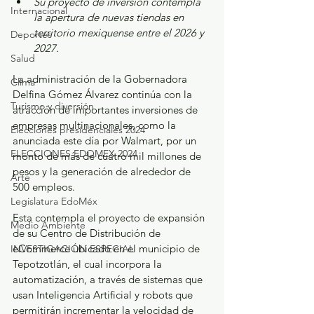
Su proyecto de inversión contempla 
Internacional
la apertura de nuevas tiendas en 
territorio mexiquense entre el 2026 y 
Deportes
2027.
Salud
La administración de la Gobernadora 
Clima
Delfina Gómez Álvarez continúa con la 
Turismo y diversión
atracción de importantes inversiones de 
empresas multinacionales, como la 
Elecciones presidenciales 2024
anunciada este día por Walmart, por un 
ELECCIONES EDOMEX 2024
monto de más de cuatro mil millones de 
pesos y la generación de alrededor de 
Arte
500 empleos.
Legislatura EdoMéx
Esta contempla el proyecto de expansión 
Medio Ambiente
de su Centro de Distribución de 
eCommerce ubicado en el municipio de 
INVESTIGACIÓN ESPECIAL
Tepotzotlán, el cual incorpora la 
automatización, a través de sistemas que 
usan Inteligencia Artificial y robots que 
permitirán incrementar la velocidad de 