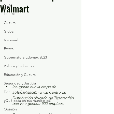
Walmart
GEM
DIFEM
Cultura
Global
Nacional
Estatal
Gubernatura Edoméx 2023
Política y Gobierno
Educación y Cultura
Seguridad y Justicia
Inauguran nueva etapa de 
Denuncia Ciudadana
automatización en su Centro de 
Distribución ubicado de Tepotzotlán 
¿Qué pasa en tus municipios?
que va a generar 500 empleos.
Opinión