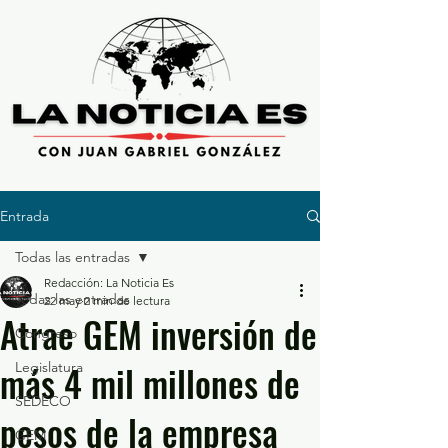
Entrada
Todas las entradas
Redacción: La Noticia Es
Todas las entradas
22 may
2 min de lectura
Atrae GEM inversión de
Congreso
más 4 mil millones de
Legislatura
SEDECO
pesos de la empresa
GEM