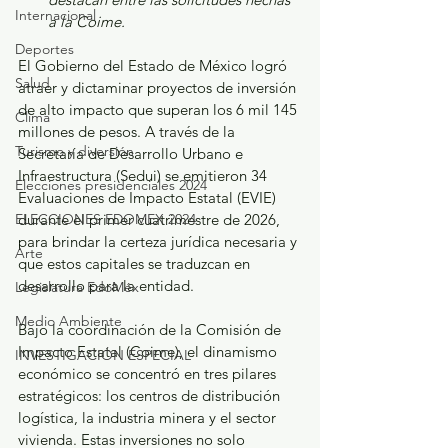
Internacional
a la Coime.
Deportes
El Gobierno del Estado de México logró 
Salud
atraer y dictaminar proyectos de inversión 
de alto impacto que superan los 6 mil 145 
Clima
millones de pesos. A través de la 
Turismo y diversión
Secretaría de Desarrollo Urbano e 
Infraestructura (Sedui) se emitieron 34 
Elecciones presidenciales 2024
Evaluaciones de Impacto Estatal (EVIE) 
ELECCIONES EDOMEX 2024
durante el primer cuatrimestre de 2026, 
para brindar la certeza jurídica necesaria y 
Arte
que estos capitales se traduzcan en 
desarrollo para la entidad.
Legislatura EdoMéx
Medio Ambiente
Bajo la coordinación de la Comisión de 
Impacto Estatal (Coime), el dinamismo 
INVESTIGACIÓN ESPECIAL
económico se concentró en tres pilares 
estratégicos: los centros de distribución 
logística, la industria minera y el sector 
vivienda. Estas inversiones no solo 