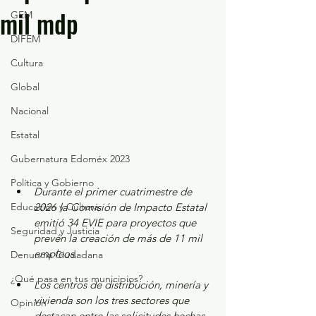
mil mdp
GEM
DIFEM
Cultura
Global
Nacional
Estatal
Gubernatura Edoméx 2023
Política y Gobierno
Durante el primer cuatrimestre de 
Educación y Cultura
2026 la Comisión de Impacto Estatal 
emitió 34 EVIE para proyectos que 
Seguridad y Justicia
prevén la creación de más de 11 mil 
empleos.
Denuncia Ciudadana
¿Qué pasa en tus municipios?
Los centros de distribución, minería y 
vivienda son los tres sectores que 
Opinión
destacan entre las solicitudes hechas 