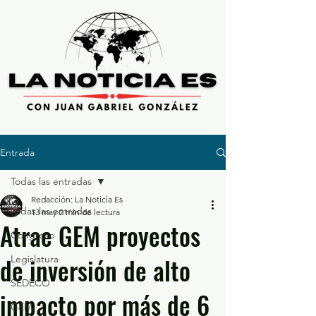
Entrada
Todas las entradas
Redacción: La Noticia Es
Todas las entradas
13 may
2 min de lectura
Atrae GEM proyectos
Congreso
de inversión de alto
Legislatura
SEDECO
impacto por más de 6
GEM