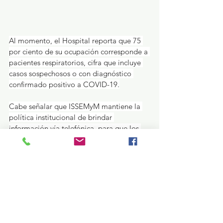
Al momento, el Hospital reporta que 75 
por ciento de su ocupación corresponde a 
pacientes respiratorios, cifra que incluye 
casos sospechosos o con diagnóstico 
confirmado positivo a COVID-19.
Cabe señalar que ISSEMyM mantiene la 
política institucional de brindar 
información vía telefónica, para que los 
familiares no se vean forzados a esperar 
fuera de la unidad médica, previniendo 
nuevos contagios y otros riesgos 
relacionados con las inclemencias del 
tiempo o la inseguridad.