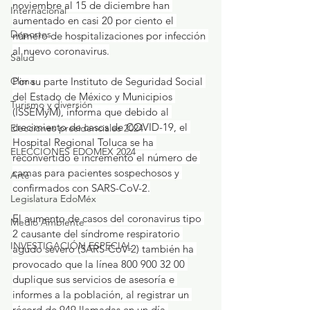
noviembre al 15 de diciembre han 
Internacional
aumentado en casi 20 por ciento el 
Deportes
número de hospitalizaciones por infección 
al nuevo coronavirus.
Salud
Clima
Por su parte Instituto de Seguridad Social 
del Estado de México y Municipios 
Turismo y diversión
(ISSEMyM), informa que debido al 
crecimiento de casos de COVID-19, el 
Elecciones presidenciales 2024
Hospital Regional Toluca se ha 
ELECCIONES EDOMEX 2024
reconvertido e incrementó el número de 
camas para pacientes sospechosos y 
Arte
confirmados con SARS-CoV-2.
Legislatura EdoMéx
El aumento de casos del coronavirus tipo 
Medio Ambiente
2 causante del síndrome respiratorio 
INVESTIGACIÓN ESPECIAL
agudo severo (SARS-CoV-2) también ha 
provocado que la línea 800 900 32 00 
duplique sus servicios de asesoría e 
informes a la población, al registrar un 
récord de 949 llamadas en un día.