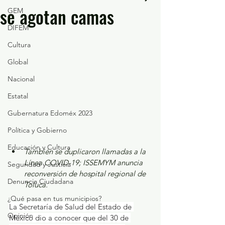
se agotan camas
GEM
DIFEM
Cultura
Global
Nacional
Estatal
Gubernatura Edoméx 2023
Política y Gobierno
Educación y Cultura
También se duplicaron llamadas a la 
Línea COVID-19; ISSEMYM anuncia 
Seguridad y Justicia
reconversión de hospital regional de 
Denuncia Ciudadana
Toluca.
¿Qué pasa en tus municipios?
La Secretaría de Salud del Estado de 
Opinión
México dio a conocer que del 30 de 