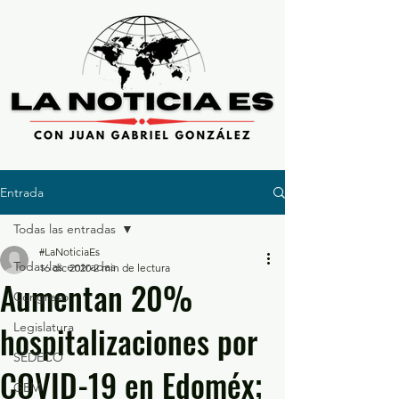
Entrada
Todas las entradas
#LaNoticiaEs
Todas las entradas
16 dic 2020
2 min de lectura
Aumentan 20%
Congreso
hospitalizaciones por
Legislatura
SEDECO
COVID-19 en Edoméx;
GEM