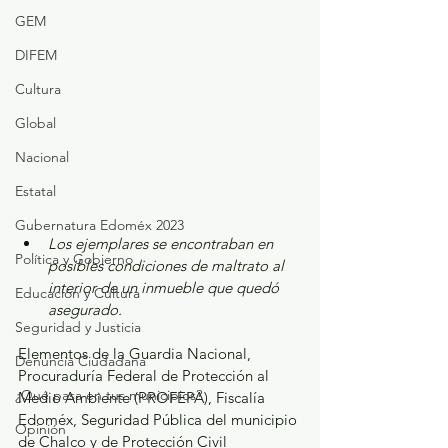
GEM
DIFEM
Cultura
Global
Nacional
Estatal
Gubernatura Edoméx 2023
Los ejemplares se encontraban en 
Política y Gobierno
posibles condiciones de maltrato al 
interior de un inmueble que quedó 
Educación y Cultura
asegurado. 
Seguridad y Justicia
Elementos de la Guardia Nacional, 
Denuncia Ciudadana
Procuraduría Federal de Protección al 
¿Qué pasa en tus municipios?
Medio Ambiente (PROFEPA), Fiscalía 
Edoméx, Seguridad Pública del municipio 
Opinión
de Chalco y de Protección Civil 