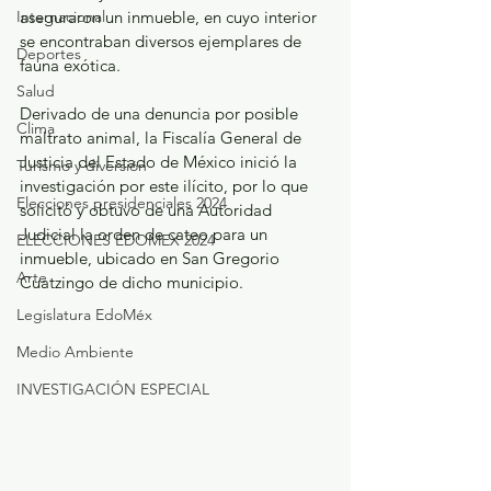
Internacional
aseguraron un inmueble, en cuyo interior 
se encontraban diversos ejemplares de 
Deportes
fauna exótica.
Salud
Derivado de una denuncia por posible 
Clima
maltrato animal, la Fiscalía General de 
Justicia del Estado de México inició la 
Turismo y diversión
investigación por este ilícito, por lo que 
Elecciones presidenciales 2024
solicitó y obtuvo de una Autoridad 
Judicial la orden de cateo para un 
ELECCIONES EDOMEX 2024
inmueble, ubicado en San Gregorio 
Arte
Cuatzingo de dicho municipio.
Legislatura EdoMéx
Medio Ambiente
INVESTIGACIÓN ESPECIAL