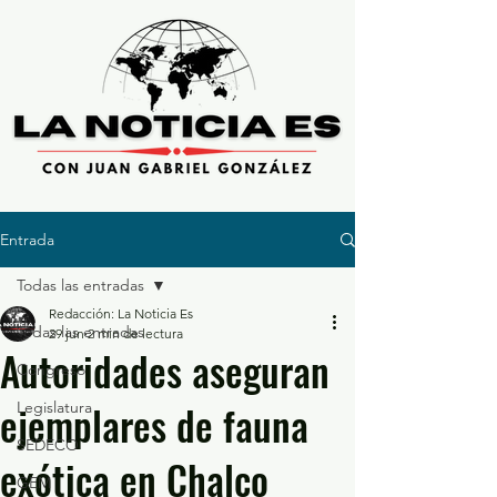
Entrada
Todas las entradas
Redacción: La Noticia Es
Todas las entradas
29 jun
2 min de lectura
Autoridades aseguran
Congreso
ejemplares de fauna
Legislatura
SEDECO
exótica en Chalco
GEM