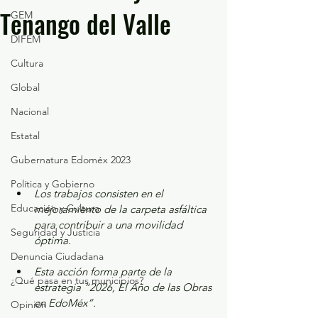
Tenango del Valle
GEM
DIFEM
Cultura
Global
Nacional
Estatal
Gubernatura Edoméx 2023
Política y Gobierno
Los trabajos consisten en el 
Educación y Cultura
mejoramiento de la carpeta asfáltica 
para contribuir a una movilidad 
Seguridad y Justicia
óptima.
Denuncia Ciudadana
Esta acción forma parte de la 
¿Qué pasa en tus municipios?
estrategia “2026, El Año de las Obras 
en EdoMéx”.
Opinión