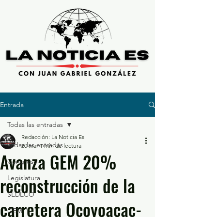
Entrada
Todas las entradas
Redacción: La Noticia Es
Todas las entradas
20 mar
1 min de lectura
Avanza GEM 20%
Congreso
reconstrucción de la
Legislatura
SEDECO
carretera Ocoyoacac-
GEM