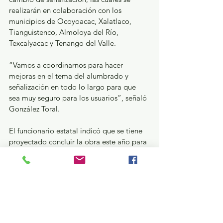
realizarán en colaboración con los 
municipios de Ocoyoacac, Xalatlaco, 
Tianguistenco, Almoloya del Río, 
Texcalyacac y Tenango del Valle.
“Vamos a coordinarnos para hacer 
mejoras en el tema del alumbrado y 
señalización en todo lo largo para que 
sea muy seguro para los usuarios”, señaló 
González Toral.
El funcionario estatal indicó que se tiene 
proyectado concluir la obra este año para 
agilizar el tránsito de 88 mil vehículos que 
transitan diariamente por esta ruta.
GEM