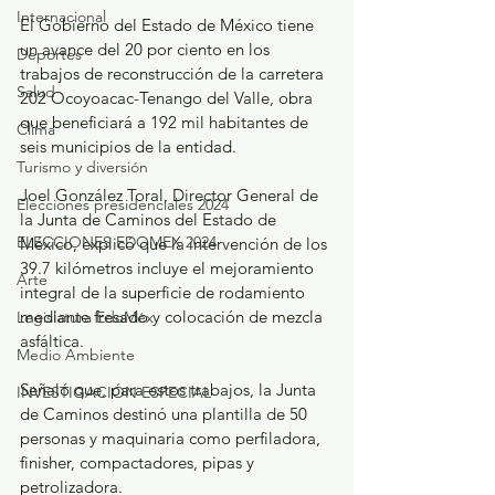
Internacional
El Gobierno del Estado de México tiene 
un avance del 20 por ciento en los 
Deportes
trabajos de reconstrucción de la carretera 
Salud
202 Ocoyoacac-Tenango del Valle, obra 
que beneficiará a 192 mil habitantes de 
Clima
seis municipios de la entidad.
Turismo y diversión
Joel González Toral, Director General de 
Elecciones presidenciales 2024
la Junta de Caminos del Estado de 
ELECCIONES EDOMEX 2024
México, explicó que la intervención de los 
39.7 kilómetros incluye el mejoramiento 
Arte
integral de la superficie de rodamiento 
mediante fresado y colocación de mezcla 
Legislatura EdoMéx
asfáltica.
Medio Ambiente
Señaló que, para estos trabajos, la Junta 
INVESTIGACIÓN ESPECIAL
de Caminos destinó una plantilla de 50 
personas y maquinaria como perfiladora, 
finisher, compactadores, pipas y 
petrolizadora.