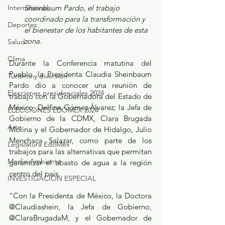
Internacional
Sheinbaum Pardo, el trabajo 
coordinado para la transformación y 
Deportes
el bienestar de los habitantes de esta 
zona.
Salud
Clima
Durante la Conferencia matutina del 
Pueblo, la Presidenta Claudia Sheinbaum 
Turismo y diversión
Pardo dio a conocer una reunión de 
Elecciones presidenciales 2024
trabajo con la Gobernadora del Estado de 
México, Delfina Gómez Álvarez; la Jefa de 
ELECCIONES EDOMEX 2024
Gobierno de la CDMX, Clara Brugada 
Arte
Molina y el Gobernador de Hidalgo, Julio 
Menchaca Salazar, como parte de los 
Legislatura EdoMéx
trabajos para las alternativas que permitan 
Medio Ambiente
garantizar el abasto de agua a la región 
centro del país. 
INVESTIGACIÓN ESPECIAL
“Con la Presidenta de México, la Doctora 
@Claudiashein, la Jefa de Gobierno, 
@ClaraBrugadaM, y el Gobernador de 