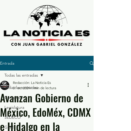
Entrada
Todas las entradas
Redacción: La Noticia Es
Todas las entradas
31 oct 2024
1 min de lectura
Avanzan Gobierno de
Congreso
México, EdoMéx, CDMX
Legislatura
SEDECO
e Hidalgo en la
GEM