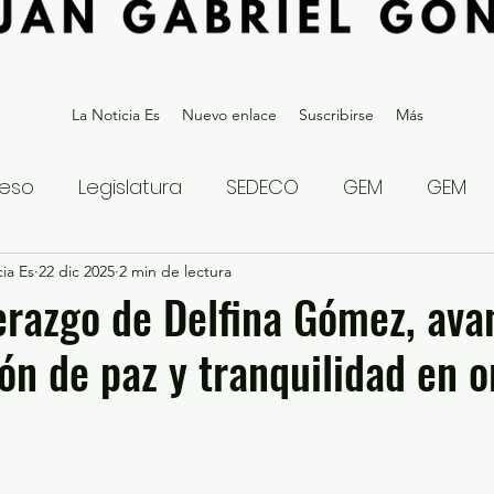
La Noticia Es
Nuevo enlace
Suscribirse
Más
eso
Legislatura
SEDECO
GEM
GEM
ia Es
statal
22 dic 2025
Gubernatura Edoméx 2023
2 min de lectura
Política y
derazgo de Delfina Gómez, ava
ón de paz y tranquilidad en o
eguridad y Justicia
Denuncia Ciudadana
ios?
Opinión
Internacional
Deportes