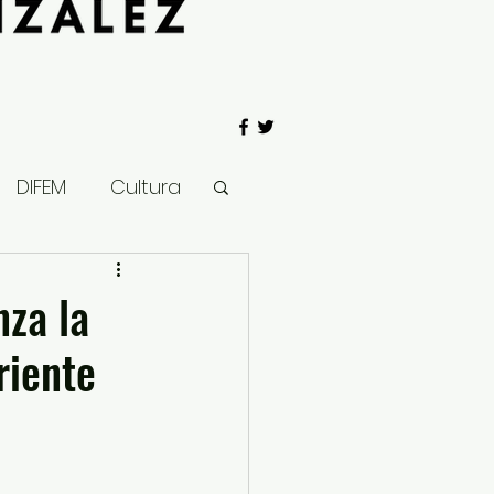
DIFEM
Cultura
 Gobierno
nza la
riente
Salud
Clima