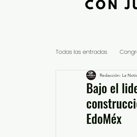
Todas las entradas
Congr
Global
Nacional
Redacción: La Notic
E
Bajo el li
construcci
Educación y Cultura
S
EdoMéx
¿Qué pasa en tus municip