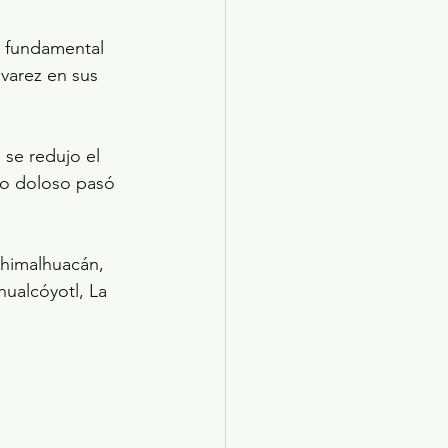
á fundamental 
varez en sus 
 se redujo el 
dio doloso pasó 
himalhuacán, 
hualcóyotl, La 