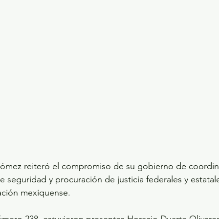
Gómez reiteró el compromiso de su gobierno de coordin
de seguridad y procuración de justicia federales y estatale
lación mexiquense.
mero 238, estuvieron presentes Horacio Duarte Olivares