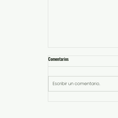
Comentarios
Escribir un comentario...
Acerca GEM riqueza cultural de
los pueblos originarios con
jornada en Ixtlahuaca