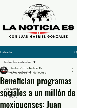
Entrada
Todas las entradas
Redacción: La Noticia Es
Todas las entradas
10 oct 2024
2 min de lectura
Benefician programas
Congreso
sociales a un millón de
Legislatura
SEDECO
mexiquenses: Juan
GEM