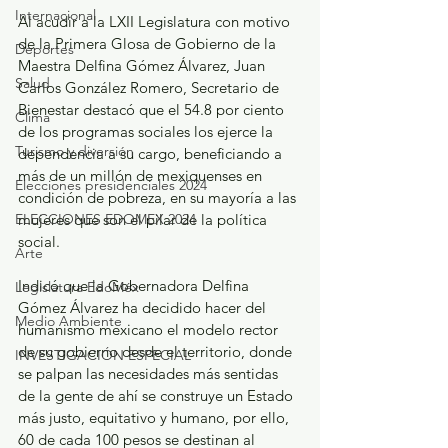
Internacional
Al acudir a la LXII Legislatura con motivo 
de la Primera Glosa de Gobierno de la 
Deportes
Maestra Delfina Gómez Álvarez, Juan 
Salud
Carlos González Romero, Secretario de 
Bienestar destacó que el 54.8 por ciento 
Clima
de los programas sociales los ejerce la 
Turismo y diversión
dependencia a su cargo, beneficiando a 
más de un millón de mexiquenses en 
Elecciones presidenciales 2024
condición de pobreza, en su mayoría a las 
ELECCIONES EDOMEX 2024
mujeres que son el pilar de la política 
social.
Arte
Indicó que la Gobernadora Delfina 
Legislatura EdoMéx
Gómez Álvarez ha decidido hacer del 
Medio Ambiente
humanismo mexicano el modelo rector 
de su gobierno desde el territorio, donde 
INVESTIGACIÓN ESPECIAL
se palpan las necesidades más sentidas 
de la gente de ahí se construye un Estado 
más justo, equitativo y humano, por ello, 
60 de cada 100 pesos se destinan al 