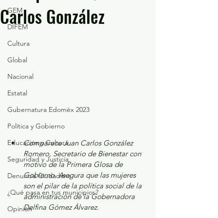
Carlos González
GEM
DIFEM
Cultura
Global
Nacional
Estatal
Gubernatura Edoméx 2023
Política y Gobierno
Educación y Cultura
Comparece Juan Carlos González 
Romero, Secretario de Bienestar con 
Seguridad y Justicia
motivo de la Primera Glosa de 
Gobierno. Asegura que las mujeres 
Denuncia Ciudadana
son el pilar de la política social de la 
¿Qué pasa en tus municipios?
administración de la Gobernadora 
Delfina Gómez Álvarez.
Opinión