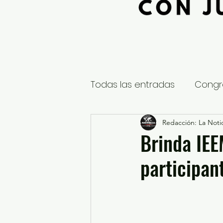
Todas las entradas
Congr
Global
Nacional
Redacción: La Notic
E
Brinda IEE
participan
Educación y Cultura
S
¿Qué pasa en tus municip