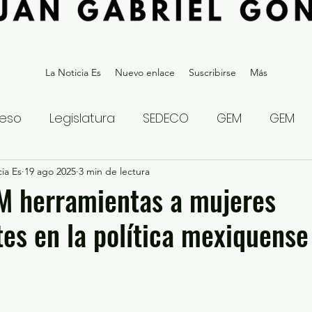
La Noticia Es
Nuevo enlace
Suscribirse
Más
eso
Legislatura
SEDECO
GEM
GEM
ia Es
statal
19 ago 2025
Gubernatura Edoméx 2023
3 min de lectura
Política y
M herramientas a mujeres
tes en la política mexiquense
eguridad y Justicia
Denuncia Ciudadana
ios?
Opinión
Internacional
Deportes