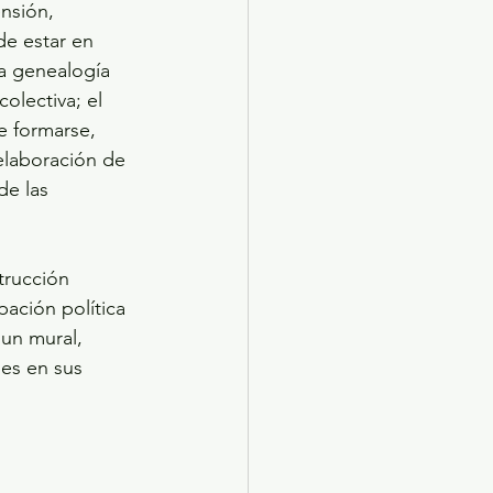
nsión, 
de estar en 
la genealogía 
olectiva; el 
 formarse, 
elaboración de 
de las 
trucción 
pación política 
un mural, 
es en sus 