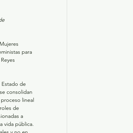
de 
 Mujeres 
eministas para 
 Reyes 
l Estado de 
se consolidan 
proceso lineal 
roles de 
sionadas a 
 vida pública. 
les y no en 