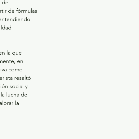
 de 
tir de fórmulas 
, entendiendo 
aldad 
en la que 
mente, en 
tiva como 
rista resaltó 
ón social y 
la lucha de 
lorar la 