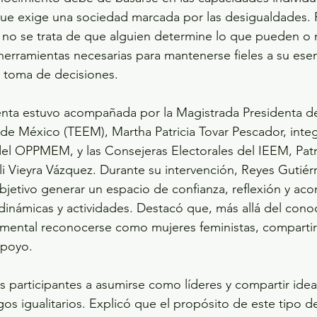
que exige una sociedad marcada por las desigualdades.
er no se trata de que alguien determine lo que pueden o 
herramientas necesarias para mantenerse fieles a su esen
 toma de decisiones. 
nta estuvo acompañada por la Magistrada Presidenta del
 de México (TEEM), Martha Patricia Tovar Pescador, integ
del OPPMEM, y las Consejeras Electorales del IEEM, Patr
li Vieyra Vázquez. Durante su intervención, Reyes Gutiér
objetivo generar un espacio de confianza, reflexión y a
s dinámicas y actividades. Destacó que, más allá del cono
mental reconocerse como mujeres feministas, compartir 
apoyo.  
 las participantes a asumirse como líderes y compartir idea
zgos igualitarios. Explicó que el propósito de este tipo 