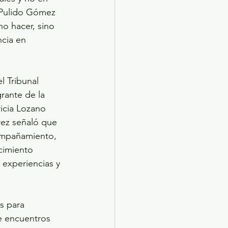
 Pulido Gómez 
no hacer, sino 
cia en 
 Tribunal 
rante de la 
icia Lozano 
rez señaló que 
compañamiento, 
cimiento 
experiencias y 
s para 
de encuentros 