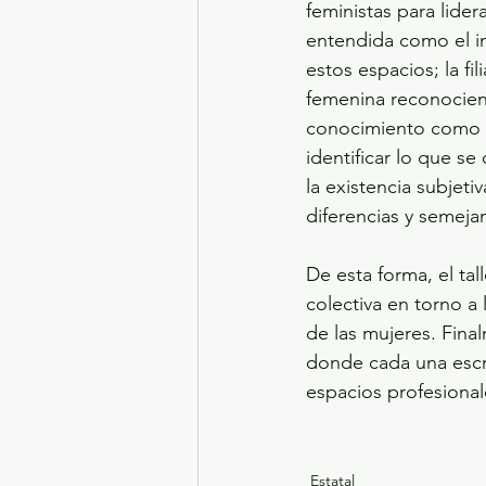
feministas para lide
entendida como el in
estos espacios; la fi
femenina reconociendo
conocimiento como p
identificar lo que s
la existencia subjeti
diferencias y semeja
De esta forma, el tal
colectiva en torno a 
de las mujeres. Fina
donde cada una escr
espacios profesional
Estatal