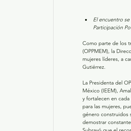
El encuentro se 
Participación P
Como parte de los tr
(OPPMEM), la Direcci
mujeres líderes, a ca
Gutiérrez. 
La Presidenta del OP
México (IEEM), Amal
y fortalecen en cada
para las mujeres, pue
género construidos s
demostrar constantem
Subrayó que el recon